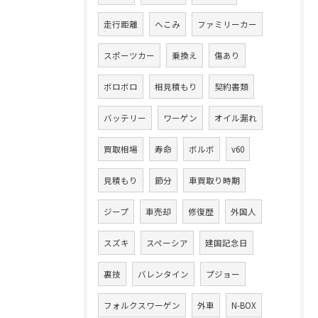
走行距離
へこみ
ファミリーカー
スポーツカー
乗換え
傷あり
ボロボロ
相見積もり
契約書類
バッテリー
ワーゲン
オイル漏れ
買取相場
寿命
ボルボ
v60
見積もり
節分
車買取り時期
ジープ
車売却
修復歴
外国人
スズキ
スペーシア
建国記念日
裏技
バレンタイン
プジョー
フォルクスワーゲン
外車
N-BOX