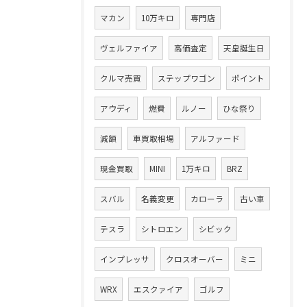
マカン
10万キロ
専門店
ヴェルファイア
高価査定
天皇誕生日
クルマ売買
ステップワゴン
ポイント
アウディ
燃費
ルノー
ひな祭り
減額
車買取相場
アルファード
現金買取
MINI
1万キロ
BRZ
スバル
名義変更
カローラ
古い車
テスラ
シトロエン
シビック
インプレッサ
クロスオーバー
ミニ
WRX
エスクァイア
ゴルフ