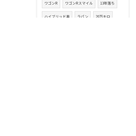
ワゴンR
ワゴンRスマイル
13年落ち
ハイブリッド車
ラパン
20万キロ
クルマ乗換え
CLAクラス
86
アテンザワゴン
ムーヴ
高額買取り
XV
ムーヴカスタム
タント
スイフト
中古車買取業
デイズルークス
無料査定
注意点
コツ
フェラーリ
落とし穴
イグニス
ランドクルーザー
ランクル
クラウン
ハッピーヵーズ市原中央店