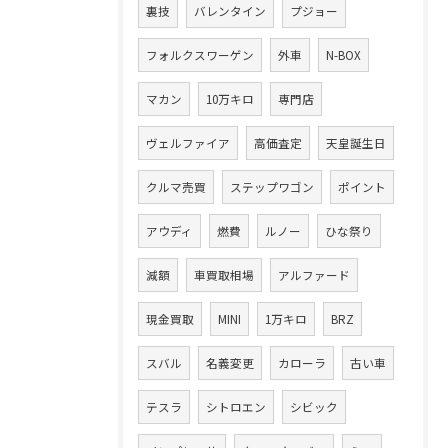
裏技
バレンタイン
プジョー
フォルクスワーゲン
外車
N-BOX
マカン
10万キロ
専門店
ヴェルファイア
高価査定
天皇誕生日
クルマ売買
ステップワゴン
ポイント
アウディ
燃費
ルノー
ひな祭り
減額
車買取相場
アルファード
現金買取
MINI
1万キロ
BRZ
スバル
名義変更
カローラ
古い車
テスラ
シトロエン
シビック