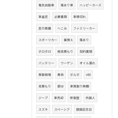
電気自動車
傷あり車
ハッピーカーズ
車査定
必要書類
車検切れ
走行距離
へこみ
ファミリーカー
スポーツカー
乗換え
傷あり
ボロボロ
相見積もり
契約書類
バッテリー
ワーゲン
オイル漏れ
買取相場
寿命
ボルボ
v60
見積もり
節分
車買取り時期
ジープ
車売却
修復歴
外国人
スズキ
スペーシア
建国記念日