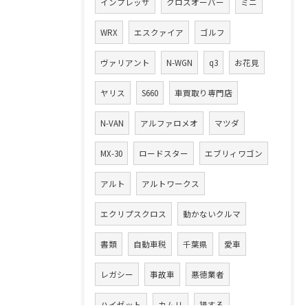
インプレッサ
クロスオーバー
ミニ
WRX
エスクァイア
ゴルフ
ヴァリアント
N-WGN
q3
お花見
ヤリス
S660
車買取り専門店
N-VAN
アルファロメオ
マツダ
MX-30
ロードスター
エブリィワゴン
アルト
アルトワークス
エクリプスクロス
動かないクルマ
書類
自動車税
千葉県
愛車
レガシー
事故車
悪徳業者
ハイゼット
カムリ
損する