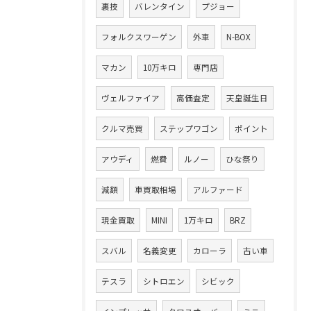
裏技
バレンタイン
プジョー
フォルクスワーゲン
外車
N-BOX
マカン
10万キロ
専門店
ヴェルファイア
高価査定
天皇誕生日
クルマ売買
ステップワゴン
ポイント
アウディ
燃費
ルノー
ひな祭り
減額
車買取相場
アルファード
現金買取
MINI
1万キロ
BRZ
スバル
名義変更
カローラ
古い車
テスラ
シトロエン
シビック