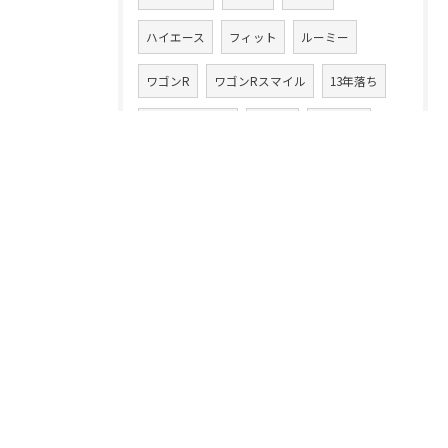
ハイエース
フィット
ルーミー
ワゴンR
ワゴンRスマイル
13年落ち
ハイブリッド車
ラパン
20万キロ
クルマ乗換え
CLAクラス
86
アテンザワゴン
ムーヴ
高額買取り
XV
ムーヴカスタム
タント
スイフト
中古車買取業
デイズルークス
無料査定
注意点
コツ
フェラーリ
落とし穴
イグニス
ランドクルーザー
ランクル