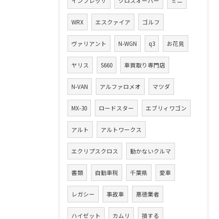
インプレッサ
クロスオーバー
ミニ
WRX
エスクァイア
ゴルフ
ヴァリアント
N-WGN
q3
お花見
ヤリス
S660
車買取り専門店
N-VAN
アルファロメオ
マツダ
MX-30
ロードスター
エブリィワゴン
アルト
アルトワークス
エクリプスクロス
動かないクルマ
書類
自動車税
千葉県
愛車
レガシー
事故車
悪徳業者
ハイゼット
カムリ
損する