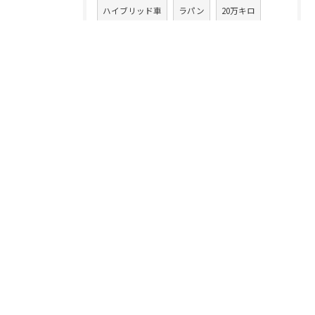
ハイブリッド車
ラパン
20万キロ
クルマ乗換え
CLAクラス
86
アテンザワゴン
ムーヴ
高額買取り
XV
ムーヴカスタム
タント
スイフト
中古車買取業
デイズルークス
無料査定
注意点
コツ
フェラーリ
落とし穴
イグニス
ランドクルーザー
ランクル
クラウン
ハッピーヵーズ市原中央店
フォレスター
フリード
中古車買取