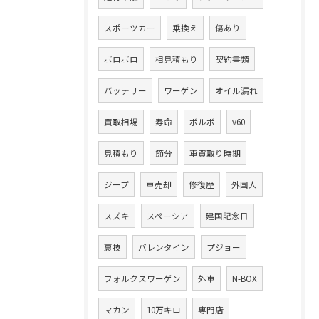
スポーツカー
乗換え
傷あり
ボロボロ
相見積もり
契約書類
バッテリー
ワーゲン
オイル漏れ
買取相場
寿命
ボルボ
v60
見積もり
節分
車買取り時期
ジープ
車売却
修復歴
外国人
スズキ
スペーシア
建国記念日
裏技
バレンタイン
プジョー
フォルクスワーゲン
外車
N-BOX
マカン
10万キロ
専門店