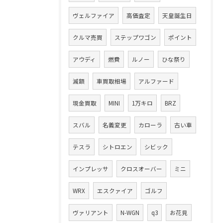
ヴェルファイア
高価査定
天皇誕生日
クルマ売買
ステップワゴン
ポイント
アウディ
燃費
ルノー
ひな祭り
減額
車買取相場
アルファード
現金買取
MINI
1万キロ
BRZ
スバル
名義変更
カローラ
古い車
テスラ
シトロエン
シビック
インプレッサ
クロスオーバー
ミニ
WRX
エスクァイア
ゴルフ
ヴァリアント
N-WGN
q3
お花見