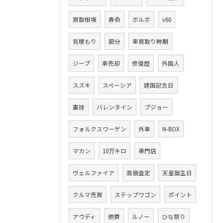
買取相場
寿命
ボルボ
v60
見積もり
節分
車買取り時期
ジープ
車売却
修復歴
外国人
スズキ
スペーシア
建国記念日
裏技
バレンタイン
プジョー
フォルクスワーゲン
外車
N-BOX
マカン
10万キロ
専門店
ヴェルファイア
高価査定
天皇誕生日
クルマ売買
ステップワゴン
ポイント
アウディ
燃費
ルノー
ひな祭り