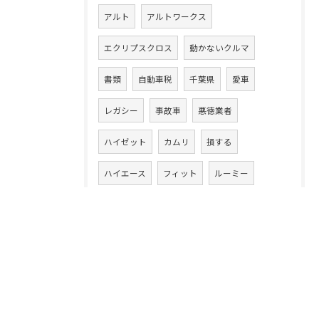
アルト
アルトワークス
エクリプスクロス
動かないクルマ
書類
自動車税
千葉県
愛車
レガシー
事故車
悪徳業者
ハイゼット
カムリ
損する
ハイエース
フィット
ルーミー
ワゴンR
ワゴンRスマイル
13年落ち
ハイブリッド車
ラパン
20万キロ
クルマ乗換え
CLAクラス
86
アテンザワゴン
ムーヴ
高額買取り