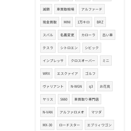
減額
車買取相場
アルファード
現金買取
MINI
1万キロ
BRZ
スバル
名義変更
カローラ
古い車
テスラ
シトロエン
シビック
インプレッサ
クロスオーバー
ミニ
WRX
エスクァイア
ゴルフ
ヴァリアント
N-WGN
q3
お花見
ヤリス
S660
車買取り専門店
N-VAN
アルファロメオ
マツダ
MX-30
ロードスター
エブリィワゴン