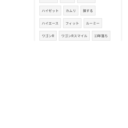
ハイゼット
カムリ
損する
ハイエース
フィット
ルーミー
ワゴンR
ワゴンRスマイル
13年落ち
ハイブリッド車
ラパン
20万キロ
クルマ乗換え
CLAクラス
86
アテンザワゴン
ムーヴ
高額買取り
XV
ムーヴカスタム
タント
スイフト
中古車買取業
デイズルークス
無料査定
注意点
コツ
フェラーリ
落とし穴