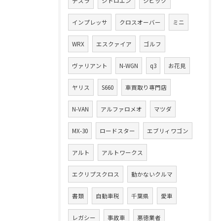
テスラ
シトロエン
シビック
インプレッサ
クロスオーバー
ミニ
WRX
エスクァイア
ゴルフ
ヴァリアント
N-WGN
q3
お花見
ヤリス
S660
車買取り専門店
N-VAN
アルファロメオ
マツダ
MX-30
ロードスター
エブリィワゴン
アルト
アルトワークス
エクリプスクロス
動かないクルマ
書類
自動車税
千葉県
愛車
レガシー
事故車
悪徳業者