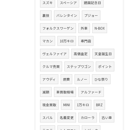
スズキ
スペーシア
建国記念日
裏技
バレンタイン
プジョー
フォルクスワーゲン
外車
N-BOX
マカン
10万キロ
専門店
ヴェルファイア
高価査定
天皇誕生日
クルマ売買
ステップワゴン
ポイント
アウディ
燃費
ルノー
ひな祭り
減額
車買取相場
アルファード
現金買取
MINI
1万キロ
BRZ
スバル
名義変更
カローラ
古い車