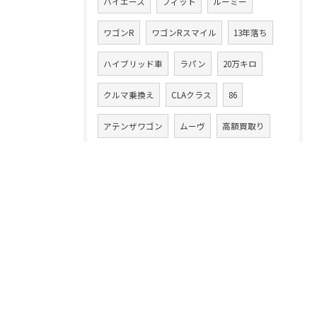
ハイエース
フィット
ルーミー
ワゴンR
ワゴンRスマイル
13年落ち
ハイブリッド車
ラパン
20万キロ
クルマ乗換え
CLAクラス
86
アテンザワゴン
ムーヴ
高額買取り
XV
ムーヴカスタム
タント
スイフト
中古車買取業
デイズルークス
無料査定
注意点
コツ
フェラーリ
落とし穴
イグニス
ランドクルーザー
ランクル
クラウン
ハッピーヵーズ市原中央店