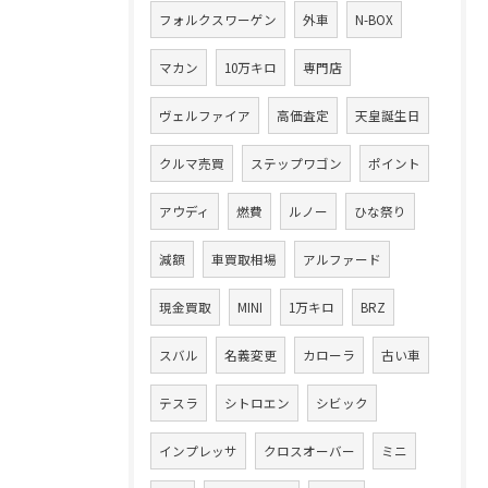
フォルクスワーゲン
外車
N-BOX
マカン
10万キロ
専門店
ヴェルファイア
高価査定
天皇誕生日
クルマ売買
ステップワゴン
ポイント
アウディ
燃費
ルノー
ひな祭り
減額
車買取相場
アルファード
現金買取
MINI
1万キロ
BRZ
スバル
名義変更
カローラ
古い車
テスラ
シトロエン
シビック
インプレッサ
クロスオーバー
ミニ