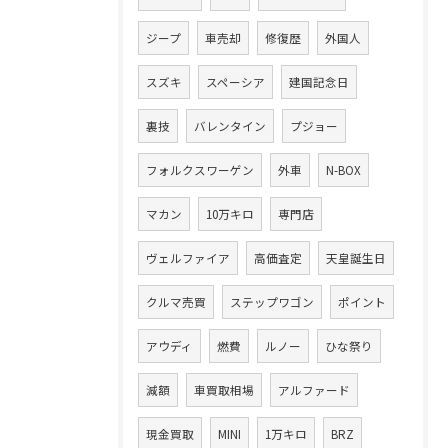
ジープ
車売却
修復歴
外国人
スズキ
スペーシア
建国記念日
裏技
バレンタイン
プジョー
フォルクスワーゲン
外車
N-BOX
マカン
10万キロ
専門店
ヴェルファイア
高価査定
天皇誕生日
クルマ売買
ステップワゴン
ポイント
アウディ
燃費
ルノー
ひな祭り
減額
車買取相場
アルファード
現金買取
MINI
1万キロ
BRZ