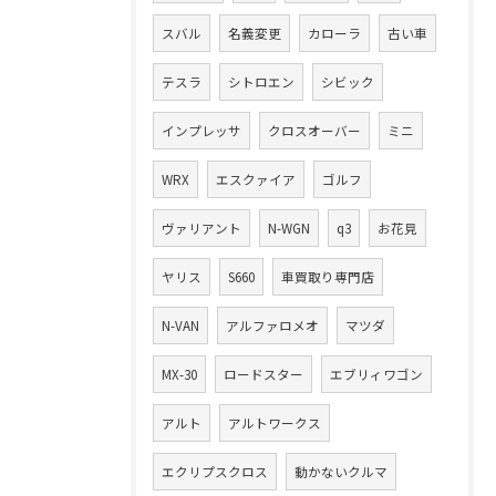
スバル
名義変更
カローラ
古い車
テスラ
シトロエン
シビック
インプレッサ
クロスオーバー
ミニ
WRX
エスクァイア
ゴルフ
ヴァリアント
N-WGN
q3
お花見
ヤリス
S660
車買取り専門店
N-VAN
アルファロメオ
マツダ
MX-30
ロードスター
エブリィワゴン
アルト
アルトワークス
エクリプスクロス
動かないクルマ