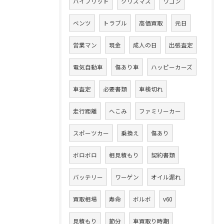
ハイブリッド
クリスマス
ワゴン
ベンツ
トラブル
高価買取
元日
営業マン
現金
成人の日
出張査定
電気自動車
傷あり車
ハッピーカーズ
車査定
必要書類
車検切れ
走行距離
へこみ
ファミリーカー
スポーツカー
乗換え
傷あり
ボロボロ
相見積もり
契約書類
バッテリー
ワーゲン
オイル漏れ
買取相場
寿命
ボルボ
v60
見積もり
節分
車買取り時期