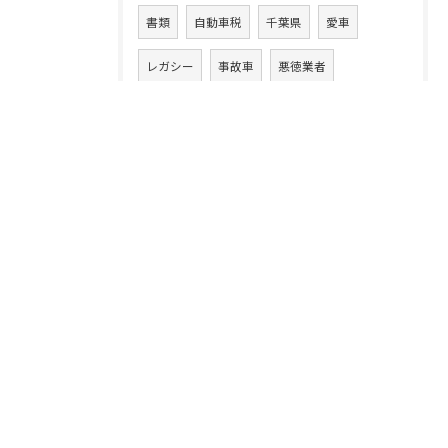
書類
自動車税
千葉県
愛車
レガシー
事故車
悪徳業者
ハイゼット
カムリ
損する
ハイエース
フィット
ルーミー
ワゴンR
ワゴンRスマイル
13年落ち
ハイブリッド車
ラパン
20万キロ
クルマ乗換え
CLAクラス
86
アテンザワゴン
ムーヴ
高額買取り
XV
ムーヴカスタム
タント
スイフト
中古車買取業