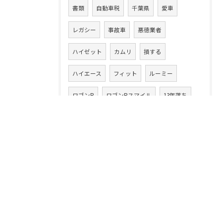
書類
自動車税
千葉県
愛車
レガシー
事故車
悪徳業者
ハイゼット
カムリ
損する
ハイエース
フィット
ルーミー
ワゴンR
ワゴンRスマイル
13年落ち
ハイブリッド車
ラパン
20万キロ
クルマ乗換え
CLAクラス
86
アテンザワゴン
ムーヴ
高額買取り
XV
ムーヴカスタム
タント
スイフト
中古車買取業