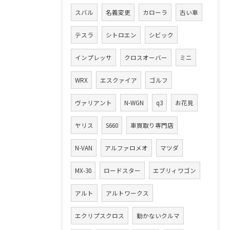
スバル
名義変更
カローラ
古い車
テスラ
シトロエン
シビック
インプレッサ
クロスオーバー
ミニ
WRX
エスクァイア
ゴルフ
ヴァリアント
N-WGN
q3
お花見
ヤリス
S660
車買取り専門店
N-VAN
アルファロメオ
マツダ
MX-30
ロードスター
エブリィワゴン
アルト
アルトワークス
エクリプスクロス
動かないクルマ