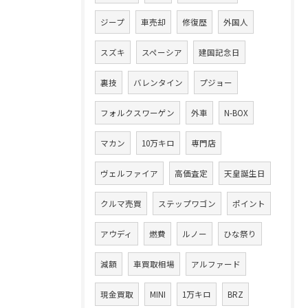
ジープ
車売却
修復歴
外国人
スズキ
スペーシア
建国記念日
裏技
バレンタイン
プジョー
フォルクスワーゲン
外車
N-BOX
マカン
10万キロ
専門店
ヴェルファイア
高価査定
天皇誕生日
クルマ売買
ステップワゴン
ポイント
アウディ
燃費
ルノー
ひな祭り
減額
車買取相場
アルファード
現金買取
MINI
1万キロ
BRZ