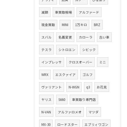
減額
車買取相場
アルファード
現金買取
MINI
1万キロ
BRZ
スバル
名義変更
カローラ
古い車
テスラ
シトロエン
シビック
インプレッサ
クロスオーバー
ミニ
WRX
エスクァイア
ゴルフ
ヴァリアント
N-WGN
q3
お花見
ヤリス
S660
車買取り専門店
N-VAN
アルファロメオ
マツダ
MX-30
ロードスター
エブリィワゴン