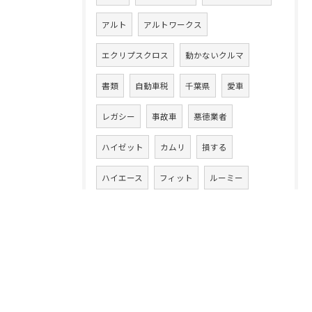
アルト
アルトワークス
エクリプスクロス
動かないクルマ
書類
自動車税
千葉県
愛車
レガシー
事故車
悪徳業者
ハイゼット
カムリ
損する
ハイエース
フィット
ルーミー
ワゴンR
ワゴンRスマイル
13年落ち
ハイブリッド車
ラパン
20万キロ
クルマ乗換え
CLAクラス
86
アテンザワゴン
ムーヴ
高額買取り