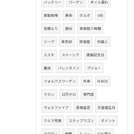
バッテリー
ワーゲン
オイル漏れ
買取相場
寿命
ボルボ
v60
見積もり
節分
車買取り時期
ジープ
車売却
修復歴
外国人
スズキ
スペーシア
建国記念日
裏技
バレンタイン
プジョー
フォルクスワーゲン
外車
N-BOX
マカン
10万キロ
専門店
ヴェルファイア
高価査定
天皇誕生日
クルマ売買
ステップワゴン
ポイント
アウディ
燃費
ルノー
ひな祭り