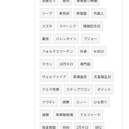
見積もり
節分
車買取り時期
ジープ
車売却
修復歴
外国人
スズキ
スペーシア
建国記念日
裏技
バレンタイン
プジョー
フォルクスワーゲン
外車
N-BOX
マカン
10万キロ
専門店
ヴェルファイア
高価査定
天皇誕生日
クルマ売買
ステップワゴン
ポイント
アウディ
燃費
ルノー
ひな祭り
減額
車買取相場
アルファード
現金買取
MINI
1万キロ
BRZ