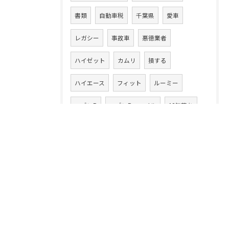
書類
自動車税
千葉県
愛車
レガシー
事故車
悪徳業者
ハイゼット
カムリ
損する
ハイエース
フィット
ルーミー
ワゴンR
ワゴンRスマイル
13年落ち
ハイブリッド車
ラパン
20万キロ
クルマ乗換え
CLAクラス
86
アテンザワゴン
ムーヴ
高額買取り
XV
ムーヴカスタム
タント
スイフト
中古車買取業