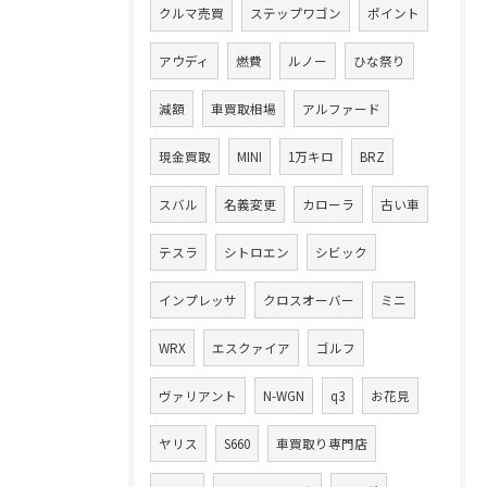
クルマ売買
ステップワゴン
ポイント
アウディ
燃費
ルノー
ひな祭り
減額
車買取相場
アルファード
現金買取
MINI
1万キロ
BRZ
スバル
名義変更
カローラ
古い車
テスラ
シトロエン
シビック
インプレッサ
クロスオーバー
ミニ
WRX
エスクァイア
ゴルフ
ヴァリアント
N-WGN
q3
お花見
ヤリス
S660
車買取り専門店