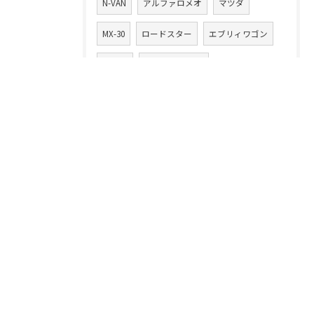
N-VAN
アルファロメオ
マツダ
MX-30
ロードスター
エブリィワゴン
アルト
アルトワークス
エクリプスクロス
動かないクルマ
書類
自動車税
千葉県
愛車
レガシー
事故車
悪徳業者
ハイゼット
カムリ
損する
ハイエース
フィット
ルーミー
ワゴンR
ワゴンRスマイル
13年落ち
ハイブリッド車
ラパン
20万キロ
クルマ乗換え
CLAクラス
86