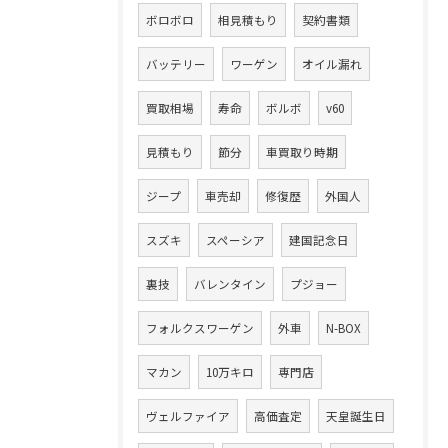
ボロボロ
相見積もり
契約書類
バッテリー
ワーゲン
オイル漏れ
買取相場
寿命
ボルボ
v60
見積もり
節分
車買取り時期
ジープ
車売却
修復歴
外国人
スズキ
スペーシア
建国記念日
裏技
バレンタイン
プジョー
フォルクスワーゲン
外車
N-BOX
マカン
10万キロ
専門店
ヴェルファイア
高価査定
天皇誕生日