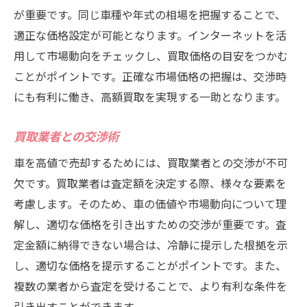
が重要です。同じ車種や年式の相場を把握することで、
口コミサイトを活用する
適正な価格設定が可能となります。インターネットを活
定期的なアンケート調査の結果
用して市場動向をチェックし、買取価格の目安をつかむ
地域密着型サービスの強み
ことがポイントです。正確な市場価格の把握は、交渉時
迅速な手続きで高額査定を受けるためのポイン
にも有利に働き、高額買取を実現する一助となります。
ト
買取業者との交渉術
予約から査定までの流れを解説
必要書類を事前に用意する
車を高値で売却するためには、買取業者との交渉が不可
査定日当日の準備ポイント
欠です。買取業者は査定額を決定する際、様々な要素を
考慮します。そのため、車の価値や市場動向について理
オンライン予約の活用方法
解し、適切な価格を引き出すための交渉が重要です。査
スピーディな対応の秘訣
定金額に納得できない場合は、冷静に提示した根拠を示
アフターサービスの重要性
し、適切な価格を提示することがポイントです。また、
市原市の車買取業者比較：ハッピーカーズの優
複数の業者から査定を受けることで、より有利な条件を
位性
引き出すことができます。