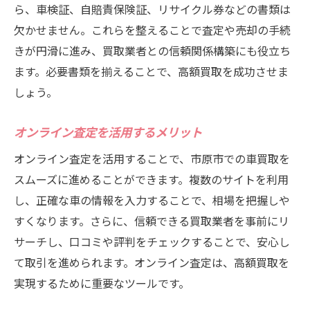
プロのアドバイスを受ける
ら、車検証、自賠責保険証、リサイクル券などの書類は
車買取の専門店ハッピーカーズが選ばれる理由
欠かせません。これらを整えることで査定や売却の手続
きが円滑に進み、買取業者との信頼関係構築にも役立ち
豊富な実績と経験
ます。必要書類を揃えることで、高額買取を成功させま
プロの査定士による正確な査定
しょう。
迅速かつ丁寧な対応
高評価の口コミとレビュー
オンライン査定を活用するメリット
地域密着型の信頼感
オンライン査定を活用することで、市原市での車買取を
お客様第一のサービス精神
スムーズに進めることができます。複数のサイトを利用
市原市で高額車買取を狙うなら必見の情報
し、正確な車の情報を入力することで、相場を把握しや
最新の買取相場をチェックする
すくなります。さらに、信頼できる買取業者を事前にリ
高額買取のための準備方法
サーチし、口コミや評判をチェックすることで、安心し
て取引を進められます。オンライン査定は、高額買取を
信頼できる業者の見極め方
実現するために重要なツールです。
手続きの流れと必要な書類