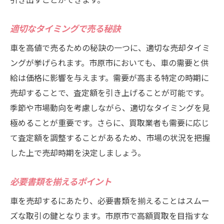
他社との査定額の違い
サービス内容の比較
適切なタイミングで売る秘訣
口コミ評価の差異
車を高値で売るための秘訣の一つに、適切な売却タイミ
手続きのスピードと効率
ングが挙げられます。市原市においても、車の需要と供
アフターフォローの充実度
給は価格に影響を与えます。需要が高まる特定の時期に
売却することで、査定額を引き上げることが可能です。
選ばれる理由とは？
季節や市場動向を考慮しながら、適切なタイミングを見
高額買取を目指すなら知っておきたい査定のコ
極めることが重要です。さらに、買取業者も需要に応じ
ツ
て査定額を調整することがあるため、市場の状況を把握
査定前に洗車と整備をする
した上で売却時期を決定しましょう。
車の履歴を正確に伝える
オプション装備の価値を理解する
必要書類を揃えるポイント
季節や時期を考慮する
車を売却するにあたり、必要書類を揃えることはスムー
修理の有無を適切に申告する
ズな取引の鍵となります。市原市で高額買取を目指すな