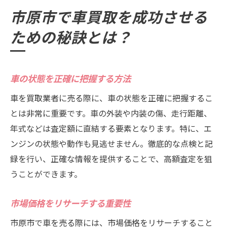
オンライン査定を活用するメリット
市原市で車買取を成功させる
ハッピーカーズ市原中央店で高額買取を実現す
ための秘訣とは？
る方法
プロの査定士による詳細な査定
迅速な手続きで時間を節約
車の状態を正確に把握する方法
高額買取のためのアピールポイント
車を買取業者に売る際に、車の状態を正確に把握するこ
他社との比較で得られる安心感
とは非常に重要です。車の外装や内装の傷、走行距離、
レビューや口コミをチェックする
年式などは査定額に直結する要素となります。特に、エ
定期的なキャンペーンを利用する
ンジンの状態や動作も見逃せません。徹底的な点検と記
録を行い、正確な情報を提供することで、高額査定を狙
口コミで評判のハッピーカーズの車買取サービ
うことができます。
ス
実際のお客様の声を紹介
市場価格をリサーチする重要性
高評価の理由は何か？
市原市で車を売る際には、市場価格をリサーチすること
サービスの質を確認する方法