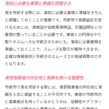
事前に必要な書類と準備を把握する
方法
車の修理とクリーニングの効果
車を売却する際には、事前に必要な書類と準備をきちん
と把握しておくことが重要です。市原市で高額査定を受
詳細な車両情報を提供して査定額を上げる
けるためには、車検証や自賠責保険証、印鑑証明などの
オプションパーツと付属品の扱い
書類が整っていることが必要です。業者との円滑なやり
走行距離と車の年式を考慮するポイント
取りやスムーズな手続きのためにも、事前に必要書類を
人気モデルと希少車の査定傾向
準備しておくことで、スムーズな取引が期待できます。
査定前に車の価値を理解するためのリサー
正確な情報提供と手続きのスムーズさが高値買取のカギ
チ方法
となります。
口コミ評価で見つける市原市の信頼できる車買
取業者
車買取業者の所在地と実績を調べる重要性
信頼性の高い口コミサイトの活用方法
市原市で車を売却する際には、車買取業者の所在地と実
口コミを読む際の注目ポイント
績を入念に調査することが不可欠です。業者が市原市内
実際に利用した顧客の声を参考にする
に事業拠点を持っているかどうかは、信頼性やアフター
サービスの観点から重要です。地域に密着した業者は、