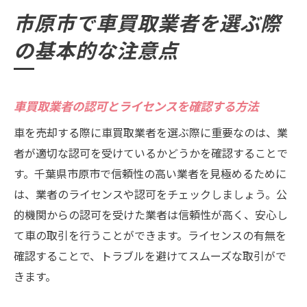
メリット
市原市で車買取業者を選ぶ際
車買取業者と交渉する際のポイント
の基本的な注意点
査定後の手続きと引き渡しまでの流れ
高額査定を狙うなら市原市の車買取業者の選び
方に注目
車買取業者の認可とライセンスを確認する方法
市原市の市場価格を把握する方法
車を売却する際に車買取業者を選ぶ際に重要なのは、業
複数の業者から査定を受ける重要性
者が適切な認可を受けているかどうかを確認することで
季節やタイミングを考慮した売却戦略
す。千葉県市原市で信頼性の高い業者を見極めるために
状態の良い車を高く売るためのメンテナン
は、業者のライセンスや認可をチェックしましょう。公
スポイント
的機関からの認可を受けた業者は信頼性が高く、安心し
高額査定を引き出すための交渉術
て車の取引を行うことができます。ライセンスの有無を
特典やサービスを活用して査定額を上げる
確認することで、トラブルを避けてスムーズな取引がで
コツ
きます。
市原市の車買取業者選びで査定額を最大化する