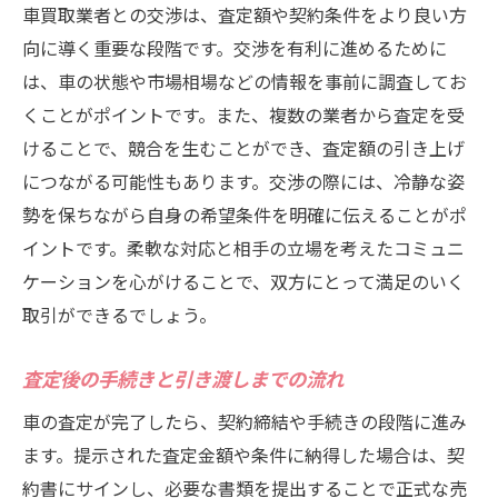
車買取業者との交渉は、査定額や契約条件をより良い方
同一条件での複数査定を実施する方法
向に導く重要な段階です。交渉を有利に進めるために
査定額の比較を効率化するツールとアプリ
は、車の状態や市場相場などの情報を事前に調査してお
買取業者間の競争を利用する交渉術
くことがポイントです。また、複数の業者から査定を受
車両状態に基づく査定額の違いを理解する
けることで、競合を生むことができ、査定額の引き上げ
査定額の低下要因とその対策
につながる可能性もあります。交渉の際には、冷静な姿
見積もり結果を最大限に活用する方法
勢を保ちながら自身の希望条件を明確に伝えることがポ
信頼性重視！市原市で安心して車を売るための
イントです。柔軟な対応と相手の立場を考えたコミュニ
買取業者選び
ケーションを心がけることで、双方にとって満足のいく
取引ができるでしょう。
信頼できる業者の選定基準
契約書内容を事前に確認する重要性
査定後の手続きと引き渡しまでの流れ
アフターサービスの有無をチェックする
車の査定が完了したら、契約締結や手続きの段階に進み
過去のトラブル事例を調査する方法
ます。提示された査定金額や条件に納得した場合は、契
保険と保証サービスを含めた検討ポイント
約書にサインし、必要な書類を提出することで正式な売