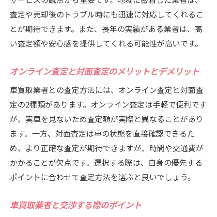
オンラインレビューと実際の体験の差異を
査定や売却後のトラブル時にも迅速に対応してくれるこ
見極める
とが期待できます。また、長年の実績がある業者は、高
高評価を得ている業者の共通点
い査定額や安心感を提供してくれる可能性が高いです。
口コミを活用した業者選定の具体的な手順
市原市で車買取業者を選ぶ際の手続きのスムー
オンライン査定と対面査定のメリットとデメリット
ズさの重要性
車買取業者との査定方法には、オンライン査定と対面査
手続きのスムーズさが査定額に与える影響
定の2種類があります。オンライン査定は手軽で便利です
迅速な対応を評価する基準
が、実車を見ないため査定額が実際と異なることがあり
オンラインでの手続きとその利便性
ます。一方、対面査定は車の状態を直接確認できるた
現金支払いと銀行振り込みの選択肢
め、より正確な査定が期待できますが、時間や交通費が
手続きが簡便な業者の特徴
かかることが欠点です。選択する際は、自身の優先する
ポイントに合わせて査定方法を選ぶと良いでしょう。
手続きの流れを事前に確認する方法
市原市で車を高く売るための査定額比較のポイ
車買取業者と交渉する際のポイント
ント