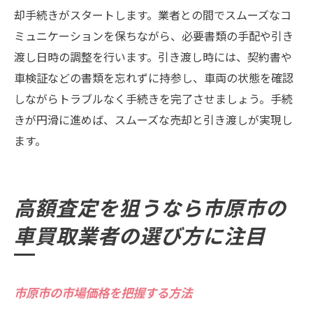
実績と歴史のある業者の利点
却手続きがスタートします。業者との間でスムーズなコ
市原市の車買取業者を選ぶ際に見逃せないポイ
ミュニケーションを保ちながら、必要書類の手配や引き
ントまとめ
渡し日時の調整を行います。引き渡し時には、契約書や
市原市特有の市場動向を理解する
車検証などの書類を忘れずに持参し、車両の状態を確認
業者選びで重視すべき最重要ポイント
しながらトラブルなく手続きを完了させましょう。手続
きが円滑に進めば、スムーズな売却と引き渡しが実現し
査定前に知っておくべき準備事項
ます。
高額査定を得るための一連の流れ
信頼できる業者のサインを見極める
車買取業者選びを成功させるための総まと
高額査定を狙うなら市原市の
め
車買取業者の選び方に注目
市原市の市場価格を把握する方法