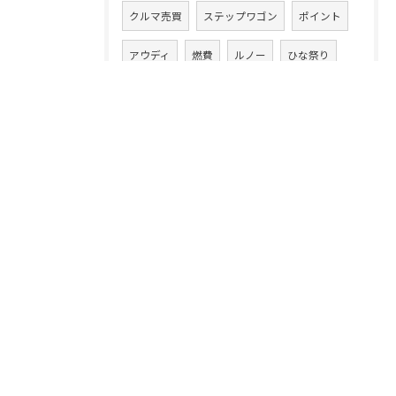
クルマ売買
ステップワゴン
ポイント
アウディ
燃費
ルノー
ひな祭り
減額
車買取相場
アルファード
現金買取
MINI
1万キロ
BRZ
スバル
名義変更
カローラ
古い車
テスラ
シトロエン
シビック
インプレッサ
クロスオーバー
ミニ
WRX
エスクァイア
ゴルフ
ヴァリアント
N-WGN
q3
お花見
ヤリス
S660
車買取り専門店