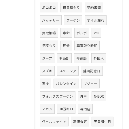
ボロボロ
相見積もり
契約書類
バッテリー
ワーゲン
オイル漏れ
買取相場
寿命
ボルボ
v60
見積もり
節分
車買取り時期
ジープ
車売却
修復歴
外国人
スズキ
スペーシア
建国記念日
裏技
バレンタイン
プジョー
フォルクスワーゲン
外車
N-BOX
マカン
10万キロ
専門店
ヴェルファイア
高価査定
天皇誕生日