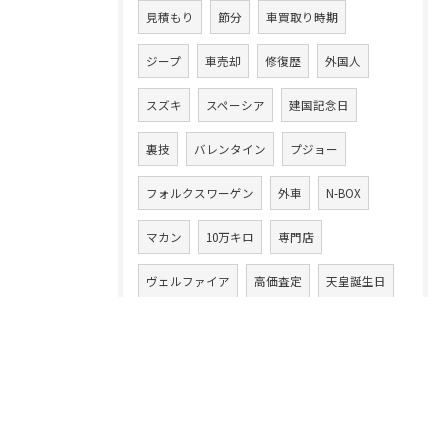
見積もり
節分
車買取り時期
ジープ
車売却
修復歴
外国人
スズキ
スペーシア
建国記念日
裏技
バレンタイン
プジョー
フォルクスワーゲン
外車
N-BOX
マカン
10万キロ
専門店
ヴェルファイア
高価査定
天皇誕生日
クルマ売買
ステップワゴン
ポイント
アウディ
燃費
ルノー
ひな祭り
減額
車買取相場
アルファード