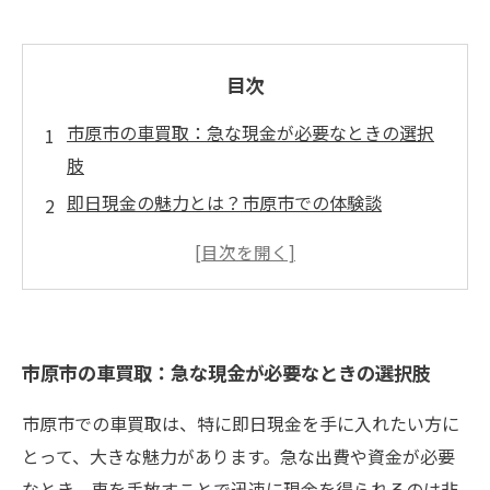
目次
市原市の車買取：急な現金が必要なときの選択
肢
即日現金の魅力とは？市原市での体験談
市原市の信頼できる買取業者が教えるスムーズ
な売却法
急な資金需要に応える！即日現金買取の仕組み
市原市で車を売却する際に知っておくべきポイ
市原市の車買取：急な現金が必要なときの選択肢
ント
市原市での車買取、利用者の声と成功事例
市原市での車買取は、特に即日現金を手に入れたい方に
安心して車を手放す！市原市の即日現金買取サ
とって、大きな魅力があります。急な出費や資金が必要
ービスの利点
なとき、車を手放すことで迅速に現金を得られるのは非