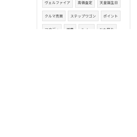
ヴェルファイア
高価査定
天皇誕生日
クルマ売買
ステップワゴン
ポイント
アウディ
燃費
ルノー
ひな祭り
減額
車買取相場
アルファード
現金買取
MINI
1万キロ
BRZ
スバル
名義変更
カローラ
古い車
テスラ
シトロエン
シビック
インプレッサ
クロスオーバー
ミニ
WRX
エスクァイア
ゴルフ
ヴァリアント
N-WGN
q3
お花見