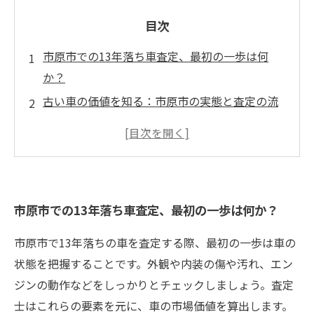
目次
市原市での13年落ち車査定、最初の一歩は何
か？
古い車の価値を知る：市原市の実態と査定の流
れ
査定のプロが語る、13年落ち車の評価ポイント
とは
実際の費用は？市原市における車検の現状と注
市原市での13年落ち車査定、最初の一歩は何か？
意点
査定と車検が及ぼす影響を徹底解説！
市原市で13年落ちの車を査定する際、最初の一歩は車の
13年落ち車の車検をスムーズに通すためのコツ
状態を把握することです。外観や内装の傷や汚れ、エン
市原市での中古車査定の成功事例：あなたの車
ジンの動作などをしっかりとチェックしましょう。査定
の価値を見極めよう
士はこれらの要素を元に、車の市場価値を算出します。