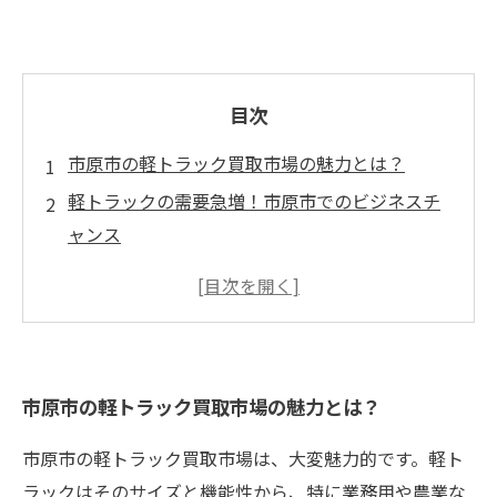
目次
市原市の軽トラック買取市場の魅力とは？
軽トラックの需要急増！市原市でのビジネスチ
ャンス
買い替えを考えるあなたへ。軽トラック買取の
流れとは？
信頼できる買取業者の選び方を徹底解説
最適な価格で軽トラックを買取！市原市ならで
市原市の軽トラック買取市場の魅力とは？
はのポイント
軽トラック買取の成功事例に学ぶ、賢い売却の
市原市の軽トラック買取市場は、大変魅力的です。軽ト
コツ
ラックはそのサイズと機能性から、特に業務用や農業な