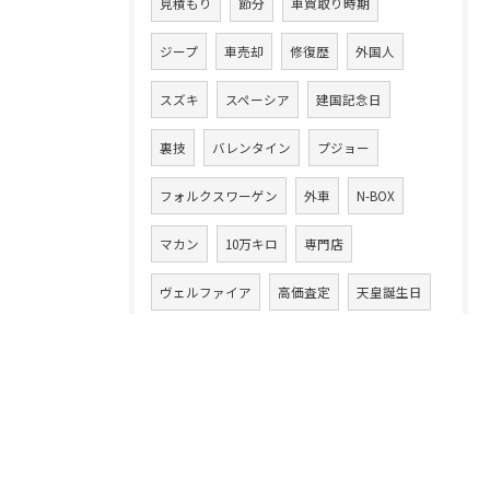
見積もり
節分
車買取り時期
ジープ
車売却
修復歴
外国人
スズキ
スペーシア
建国記念日
裏技
バレンタイン
プジョー
フォルクスワーゲン
外車
N-BOX
マカン
10万キロ
専門店
ヴェルファイア
高価査定
天皇誕生日
クルマ売買
ステップワゴン
ポイント
アウディ
燃費
ルノー
ひな祭り
減額
車買取相場
アルファード
現金買取
MINI
1万キロ
BRZ