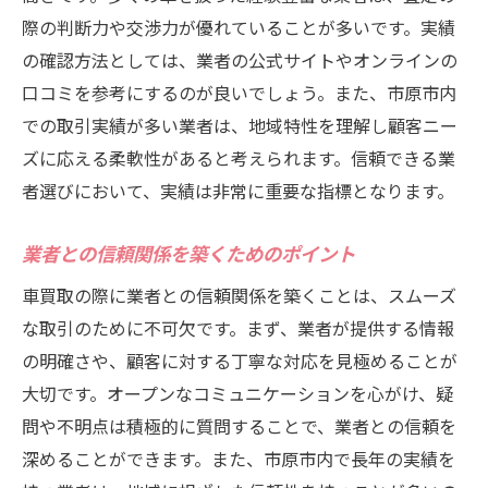
市原市での評判とトレンドを活かした業者
際の判断力や交渉力が優れていることが多いです。実績
選び
の確認方法としては、業者の公式サイトやオンラインの
口コミを参考にするのが良いでしょう。また、市原市内
トレンドを見極めて高額査定を狙う方法
での取引実績が多い業者は、地域特性を理解し顧客ニー
市原市の車買取市場の動向を把握する
ズに応える柔軟性があると考えられます。信頼できる業
トレンドに敏感な業者の特徴と評判
者選びにおいて、実績は非常に重要な指標となります。
市原市で注目されるトレンドと評判の関係
車買取で得するための市原市内業者選びのコツ
業者との信頼関係を築くためのポイント
信頼性が高く評判の良い業者を選ぶポイン
車買取の際に業者との信頼関係を築くことは、スムーズ
ト
な取引のために不可欠です。まず、業者が提供する情報
市原市での査定額を最大化する業者選び
の明確さや、顧客に対する丁寧な対応を見極めることが
初めての車買取でも安心！業者選びの基本
大切です。オープンなコミュニケーションを心がけ、疑
市内業者の比較で得するための視点
問や不明点は積極的に質問することで、業者との信頼を
深めることができます。また、市原市内で長年の実績を
自分に合った業者を見つけるためのアプロ