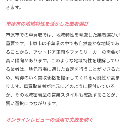
査定額比較で高額売却を実現する方法
きます。
市原市での市場動向を踏まえた査定額の交
市原市の地域特性を活かした業者選び
渉術
事前準備が鍵！査定額を上げるための車メ
市原市での車買取では、地域特性を考慮した業者選びが
ンテナンス
重要です。市原市は千葉県の中でも自然豊かな地域であ
ることから、アウトドア車両やファミリーカーの需要が
過去の取引データを活用した査定額アップ
高い傾向があります。このような地域特性を理解してい
のコツ
る業者は、地元市場に適した査定を行うことができるた
市原市特有の査定基準を理解する
め、納得のいく買取価格を提示してくれる可能性が高ま
複数業者で査定を受けるメリットと注意点
ります。車買取業者が地元にどのように根付いている
対応の良さで選ぶ市原市の車買取業者信頼性を
か、その地域密着型の営業スタイルも確認することが、
見極める方法
賢い選択につながります。
丁寧な対応が好評な業者の特徴
顧客対応力に優れた業者の見つけ方
オンラインレビューの活用で失敗を防ぐ
市原市での顧客満足度が高い業者の選定法