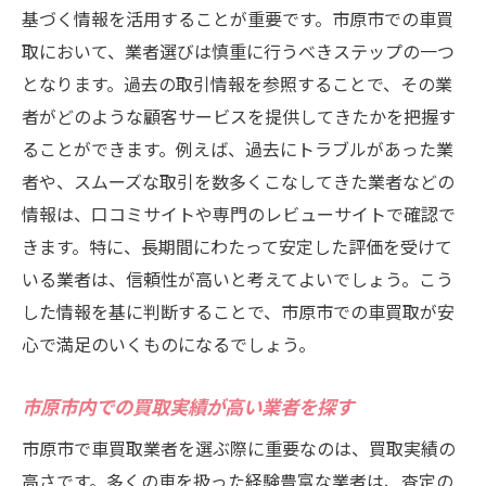
くべきこと
基づく情報を活用することが重要です。市原市での車買
車買取で失敗しないための市原市内業者の評判
取において、業者選びは慎重に行うべきステップの一つ
事情
となります。過去の取引情報を参照することで、その業
者がどのような顧客サービスを提供してきたかを把握す
評判の悪い業者との取引を避ける方法
ることができます。例えば、過去にトラブルがあった業
市原市の業者選びで失敗しないための事前
者や、スムーズな取引を数多くこなしてきた業者などの
リサーチ
情報は、口コミサイトや専門のレビューサイトで確認で
トラブルを未然に防ぐための評判チェック
きます。特に、長期間にわたって安定した評価を受けて
市原市での評判が良い業者の共通する特徴
いる業者は、信頼性が高いと考えてよいでしょう。こう
口コミから学ぶ失敗例とその回避方法
した情報を基に判断することで、市原市での車買取が安
評判の良い業者選びが成功する車買取の鍵
心で満足のいくものになるでしょう。
市原市における車買取のトレンドと評判の関連
性を探る
市原市内での買取実績が高い業者を探す
最新トレンドが市原市の車買取に与える影
市原市で車買取業者を選ぶ際に重要なのは、買取実績の
響
高さです。多くの車を扱った経験豊富な業者は、査定の