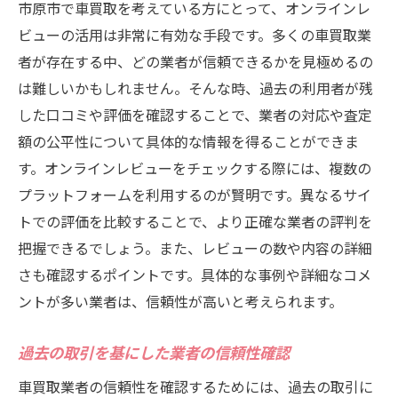
市原市で車買取を考えている方にとって、オンラインレ
信頼性の高い業者が提供するアフターサー
ビューの活用は非常に有効な手段です。多くの車買取業
ビス
者が存在する中、どの業者が信頼できるかを見極めるの
対応の速さと誠実さが評判の業者を選ぶ理
は難しいかもしれません。そんな時、過去の利用者が残
由
した口コミや評価を確認することで、業者の対応や査定
額の公平性について具体的な情報を得ることができま
対応力で差がつく！市原市での成功例
す。オンラインレビューをチェックする際には、複数の
市原市で車買取を依頼する前に知っておくべき
プラットフォームを利用するのが賢明です。異なるサイ
重要情報
トでの評価を比較することで、より正確な業者の評判を
車買取の基礎知識と市原市の市場特性
把握できるでしょう。また、レビューの数や内容の詳細
市原市での車買取に関する法律と規制
さも確認するポイントです。具体的な事例や詳細なコメ
買取業者選びの基本ステップ
ントが多い業者は、信頼性が高いと考えられます。
事前に確認しておきたい書類と手続き
市原市での買取交渉に役立つ情報
過去の取引を基にした業者の信頼性確認
業者とのトラブルを避けるために知ってお
車買取業者の信頼性を確認するためには、過去の取引に