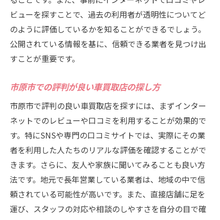
手続きをスムーズに進めるための業者選び
ビューを探すことで、過去の利用者が透明性についてど
高評価店が提供するスムーズな取引体験
のように評価しているかを知ることができるでしょう。
市原市でストレスなく車を売却する方法
公開されている情報を基に、信頼できる業者を見つけ出
すことが重要です。
すぐに契約できる業者の選び方
査定から支払いまでの流れを理解する
市原市での評判が良い車買取店の探し方
スムーズさを追求する業者の見分け方
市原市で評判の良い車買取店を探すには、まずインター
市原市で高額査定を狙う車買取業者の評価基準
ネットでのレビューや口コミを利用することが効果的で
を公開
す。特にSNSや専門の口コミサイトでは、実際にその業
高額査定を実現する業者の特徴
者を利用した人たちのリアルな評価を確認することがで
市原市で査定額が高い業者を選ぶ理由
きます。さらに、友人や家族に聞いてみることも良い方
査定基準の透明性が高い店の探し方
法です。地元で長年営業している業者は、地域の中で信
評価基準を理解して高額査定を狙う
頼されている可能性が高いです。また、直接店舗に足を
高評価店が行う査定の秘密
運び、スタッフの対応や相談のしやすさを自分の目で確