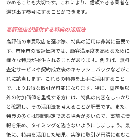
かめることも大切です。これにより、信頼できる業者を
市原市で高額査定を引き出すポイント
選び出す参考にすることができます。
車買取の満足度を高める市原市の高評価店をピ
ックアップ
高評価店が提供する特典の活用法
満足度が高い車買取の理由を分析
高評価の車買取店を選ぶ際、特典の活用は非常に重要で
市原市で人気の高評価店を紹介
す。市原市の高評価店では、顧客満足度を高めるために
顧客満足度を重視する業者の選び方
様々な特典が提供されることがあります。例えば、無料
高評価店が提供する追加サービス
査定サービスや契約成立後のキャッシュバックなどがこ
満足度を左右する要素を理解する
れに該当します。これらの特典を上手に活用すること
市原市の高評価店での取引事例
で、よりお得な取引が可能になります。特に、査定額以
市原市で信頼される車買取業者口コミから見る
外の付加価値を重視する方には、特典の内容をしっかり
高評価の理由
と確認し、その活用法を考えることが肝要です。また、
特典の多くは期間限定である場合が多いので、事前に情
口コミから見える業者の信頼性
報を集め、タイミングを逃さないようにしましょう。最
市原市で信頼される理由を紐解く
後に、特典を活用した結果、実際に取引が円滑に進むこ
口コミ評価から学ぶ高評価店の選び方