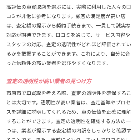
高評価の車買取店を選ぶには、実際に利用した人々の口
顧客満足度が高い店の選び方
コミが非常に参考になります。顧客の満足度が高い店
口コミを活用した高評価店の見極め法
は、査定額の提示から契約手続きまで、一貫して誠実な
市原市の車買取業者の長所と短所
対応が期待できます。口コミを通じて、サービス内容や
市原市で安心できる車買取業者高評価のポイン
スタッフの対応、査定の透明性がどれほど評価されてい
トに迫る
るかを把握することができます。これにより、自分に合
安心して取引できる業者の選定基準
った信頼性の高い業者を選びやすくなります。
高評価を獲得するための業者の取り組み
査定の透明性が高い業者の見つけ方
市原市で信頼される理由を探る
市原市で車買取を考える際、査定の透明性を確保するこ
安心感を与えるサービス内容
とは大切です。透明性が高い業者は、査定基準やプロセ
高評価店と一般店の違いを比較
スを詳細に説明してくれるため、車の価値を正確に理解
信頼関係を築くためのポイント
することができます。査定の透明性を確認する方法の一
車買取をスムーズに市原市で高評価の業者を選
つは、業者が提示する査定額の内訳をしっかりと確認す
ぶ秘訣
ることです。また、事前にインターネットで口コミやレ