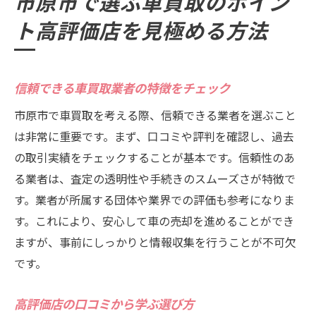
市原市で選ぶ車買取のポイン
過去の取引実績から見る高評価業者
ト高評価店を見極める方法
車買取で失敗しないための業者選び市原市の高
評価店を探る
車買取業者選びで押さえるべきポイント
信頼できる車買取業者の特徴をチェック
市原市の高評価店が支持される理由
市原市で車買取を考える際、信頼できる業者を選ぶこと
安心して任せられる業者の選び方
は非常に重要です。まず、口コミや評判を確認し、過去
高評価店のスタッフ対応の良さを確認
の取引実績をチェックすることが基本です。信頼性のあ
査定額とサービスのバランスを見極める
る業者は、査定の透明性や手続きのスムーズさが特徴で
高評価店選びで失敗しないための注意点
す。業者が所属する団体や業界での評価も参考になりま
す。これにより、安心して車の売却を進めることができ
口コミで評判の市原市車買取業者を徹底分析そ
ますが、事前にしっかりと情報収集を行うことが不可欠
の魅力とは
です。
口コミが示す車買取業者の実力
市原市で人気の高評価店の特徴
高評価店の口コミから学ぶ選び方
評判が高い業者の査定プロセスを探る