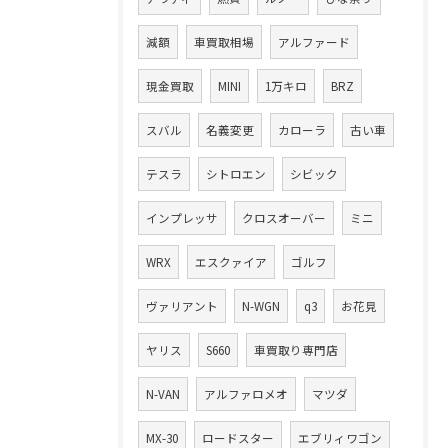
減額
車買取相場
アルファード
現金買取
MINI
1万キロ
BRZ
スバル
名義変更
カローラ
古い車
テスラ
シトロエン
シビック
インプレッサ
クロスオーバー
ミニ
WRX
エスクァイア
ゴルフ
ヴァリアント
N-WGN
q3
お花見
ヤリス
S660
車買取り専門店
N-VAN
アルファロメオ
マツダ
MX-30
ロードスター
エブリィワゴン