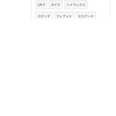
CR-V
ガイド
ハイラックス
スピード
フィアット
エスクード
アコード
ミライ―ス
秘訣
カングー
最高
Cクラス
訪問査定
ポロ
即金
デミオ
パッソ
XC90
ヒョンデ
最善
無料
高値買取
海の日
買取業者
高額査定
エクシーガ
迅速対応
DS4
タンク
手順
オデッセイ
簡単
専門家
ウェイク
優良店
サイバートラック