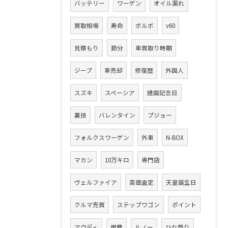
バッテリー
ワーゲン
オイル漏れ
買取相場
寿命
ボルボ
v60
見積もり
節分
車買取り時期
ジープ
車売却
修復歴
外国人
スズキ
スペーシア
建国記念日
裏技
バレンタイン
プジョー
フォルクスワーゲン
外車
N-BOX
マカン
10万キロ
専門店
ヴェルファイア
高価査定
天皇誕生日
クルマ売買
ステップワゴン
ポイント
アウディ
燃費
ルノー
ひな祭り