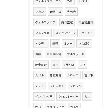
フォルクスワーゲン
外車
N-BOX
マカン
10万キロ
専門店
ヴェルファイア
高価査定
天皇誕生日
クルマ売買
ステップワゴン
ポイント
アウディ
燃費
ルノー
ひな祭り
減額
車買取相場
アルファード
現金買取
MINI
1万キロ
BRZ
スバル
名義変更
カローラ
古い車
テスラ
シトロエン
シビック
インプレッサ
クロスオーバー
ミニ
WRX
エスクァイア
ゴルフ