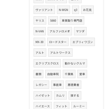
ヴァリアント
N-WGN
q3
お花見
ヤリス
S660
車買取り専門店
N-VAN
アルファロメオ
マツダ
MX-30
ロードスター
エブリィワゴン
アルト
アルトワークス
エクリプスクロス
動かないクルマ
書類
自動車税
千葉県
愛車
レガシー
事故車
悪徳業者
ハイゼット
カムリ
損する
ハイエース
フィット
ルーミー