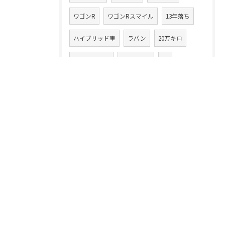
ワゴンR
ワゴンRスマイル
13年落ち
ハイブリッド車
ラパン
20万キロ
クルマ乗換え
CLAクラス
86
アテンザワゴン
ムーヴ
高額買取り
XV
ムーヴカスタム
タント
スイフト
中古車買取業
デイズルークス
無料査定
注意点
コツ
フェラーリ
落とし穴
イグニス
ランドクルーザー
ランクル
クラウン
ハッピーヵーズ市原中央店