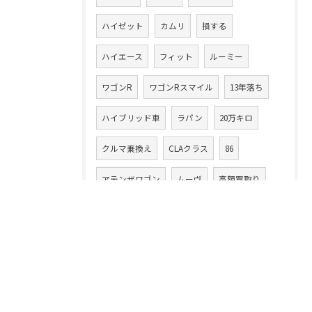
ハイゼット
カムリ
損する
ハイエース
フィット
ルーミー
ワゴンR
ワゴンRスマイル
13年落ち
ハイブリッド車
ラパン
20万キロ
クルマ乗換え
CLAクラス
86
アテンザワゴン
ムーヴ
高額買取り
XV
ムーヴカスタム
タント
スイフト
中古車買取業
デイズルークス
無料査定
注意点
コツ
フェラーリ
落とし穴