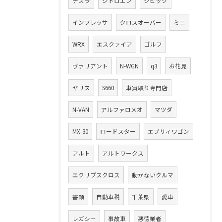
テスラ
シトロエン
シビック
インプレッサ
クロスオーバー
ミニ
WRX
エスクァイア
ゴルフ
ヴァリアント
N-WGN
q3
お花見
ヤリス
S660
車買取り専門店
N-VAN
アルファロメオ
マツダ
MX-30
ロードスター
エブリィワゴン
アルト
アルトワークス
エクリプスクロス
動かないクルマ
書類
自動車税
千葉県
愛車
レガシー
事故車
悪徳業者