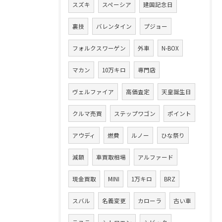
スズキ
スペーシア
建国記念日
裏技
バレンタイン
プジョー
フォルクスワーゲン
外車
N-BOX
マカン
10万キロ
専門店
ヴェルファイア
高価査定
天皇誕生日
クルマ売買
ステップワゴン
ポイント
アウディ
燃費
ルノー
ひな祭り
減額
車買取相場
アルファード
現金買取
MINI
1万キロ
BRZ
スバル
名義変更
カローラ
古い車