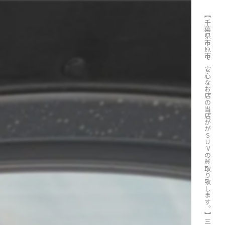
【千葉県市原市で安心なお店の当店ががSUVの買取り致します。】三菱・アウトランダー