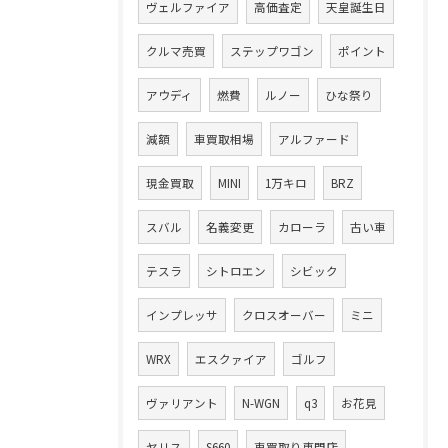
ヴェルファイア
高価査定
天皇誕生日
クルマ売買
ステップワゴン
ポイント
アウディ
燃費
ルノー
ひな祭り
減額
車買取相場
アルファード
現金買取
MINI
1万キロ
BRZ
スバル
名義変更
カローラ
古い車
テスラ
シトロエン
シビック
インプレッサ
クロスオーバー
ミニ
WRX
エスクァイア
ゴルフ
ヴァリアント
N-WGN
q3
お花見
ヤリス
S660
車買取り専門店