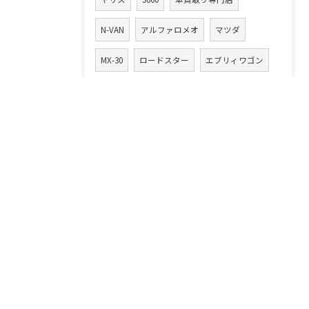
N-VAN
アルファロメオ
マツダ
MX-30
ロードスター
エブリィワゴン
アルト
アルトワークス
エクリプスクロス
動かないクルマ
書類
自動車税
千葉県
愛車
レガシー
事故車
悪徳業者
ハイゼット
カムリ
損する
ハイエース
フィット
ルーミー
ワゴンR
ワゴンRスマイル
13年落ち
ハイブリッド車
ラパン
20万キロ