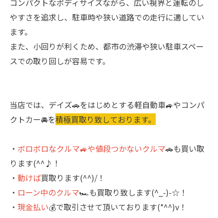
コンパクトなボディサイズながら、広い視界と運転のし
やすさを追求し、駐車時や狭い道路での走行に適してい
ます。
また、小回りが利くため、都市の渋滞や狭い駐車スペー
スでの取り回しが容易です。
当店では、デイズ🚗をはじめとする軽自動車🚙やコンパ
クトカー🚘を
積極買取り致しております。
・
ボロボロなクルマ🚙や値段つかないクルマ
🚗も買い取
ります(^^♪！
・
動けば
買取ります(^^)/！
・
ローン中のクルマ
🏎も買取り致します(^_-)-☆！
・
現金払い
💰で取引させて頂いております(*^^)v！