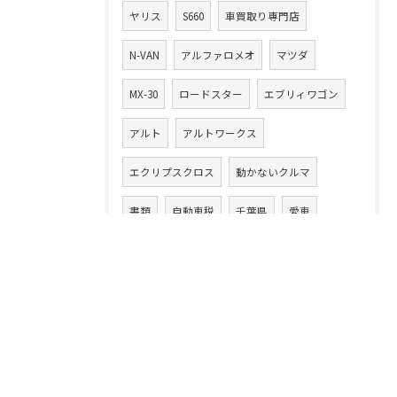
ヤリス
S660
車買取り専門店
N-VAN
アルファロメオ
マツダ
MX-30
ロードスター
エブリィワゴン
アルト
アルトワークス
エクリプスクロス
動かないクルマ
書類
自動車税
千葉県
愛車
レガシー
事故車
悪徳業者
ハイゼット
カムリ
損する
ハイエース
フィット
ルーミー
ワゴンR
ワゴンRスマイル
13年落ち