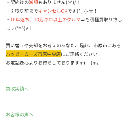
・契約後の
減額
もありません(^^)/！
・引取り前まで
キャンセルOK
です(^_-)-☆！
・
10年落ち、10万キロ以上のクルマ
🚙も積極買取り致し
ます(*^^)v！
買い替えや売却をお考えのあなた、是非、市原市にある
ハッピーカーズ市原中央店
にご連絡ください。
お電話☎心よりお待ちしておりますm(__)m。
買取実績へ
お客様の声へ