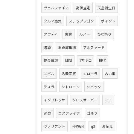
ヴェルファイア
高価査定
天皇誕生日
クルマ売買
ステップワゴン
ポイント
アウディ
燃費
ルノー
ひな祭り
減額
車買取相場
アルファード
現金買取
MINI
1万キロ
BRZ
スバル
名義変更
カローラ
古い車
テスラ
シトロエン
シビック
インプレッサ
クロスオーバー
ミニ
WRX
エスクァイア
ゴルフ
ヴァリアント
N-WGN
q3
お花見