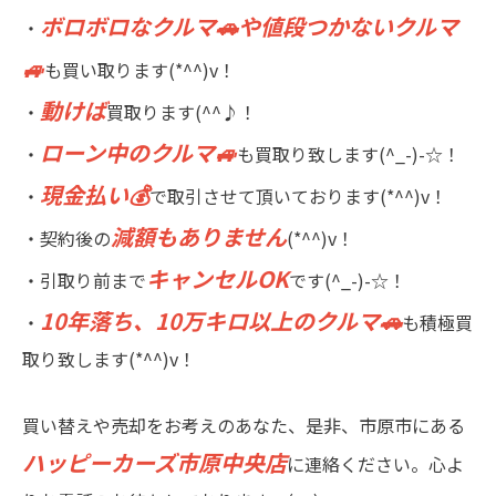
ボロボロなクルマ🚗や値段つかないクルマ
・
🚙
も買い取ります(*^^)v！
動けば
・
買取ります(^^♪！
ローン中のクルマ🚙
・
も買取り致します(^_-)-☆！
現金払い💰
・
で取引させて頂いております(*^^)v！
減額もありません
・契約後の
(*^^)v！
キャンセルOK
・引取り前まで
です(^_-)-☆！
10年落ち、10万キロ以上のクルマ🚗
・
も積極買
取り致します(*^^)v！
買い替えや売却をお考えのあなた、是非、市原市にある
ハッピーカーズ市原中央店
に連絡ください。心よ