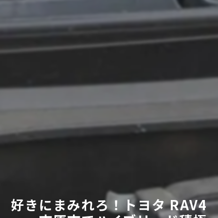
好きにまみれろ！トヨタ RAV4