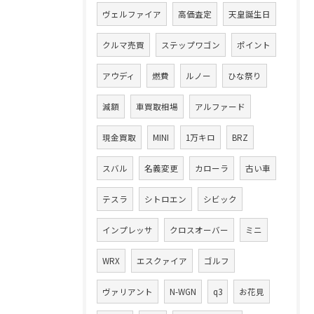
ヴェルファイア
高価査定
天皇誕生日
クルマ売買
ステップワゴン
ポイント
アウディ
燃費
ルノー
ひな祭り
減額
車買取相場
アルファード
現金買取
MINI
1万キロ
BRZ
スバル
名義変更
カローラ
古い車
テスラ
シトロエン
シビック
インプレッサ
クロスオーバー
ミニ
WRX
エスクァイア
ゴルフ
ヴァリアント
N-WGN
q3
お花見