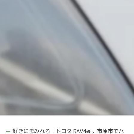
好きにまみれろ！トヨタ RAV4🚙。市原市でハ