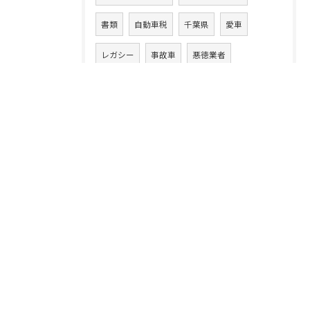
書類
自動車税
千葉県
愛車
レガシー
事故車
悪徳業者
ハイゼット
カムリ
損する
ハイエース
フィット
ルーミー
ワゴンR
ワゴンRスマイル
13年落ち
ハイブリッド車
ラパン
20万キロ
クルマ乗換え
CLAクラス
86
アテンザワゴン
ムーヴ
高額買取り
XV
ムーヴカスタム
タント
スイフト
中古車買取業