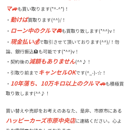
マ🚙
も買い取ります(*^-^*)！
動けば
・
買取ります(^^)/！
ローン中のクルマ🚘
・
も買取り致します(*^^)v！
現金払い💰
・
で取引させて頂いております(^^)/！勿
論、銀行振込🏦も可能です(*^^)v！
減額もありません
・契約後の
(^^♪！
キャンセルOK
・引取り前まで
です(^_-)-☆！
10年落ち、10万キロ以上のクルマ🚗
・
も積極買
取り致します(^^♪！
買い替えや売却をお考えのあなた、是非、市原市にある
ハッピーカーズ市原中央店
に連絡ください。心よ