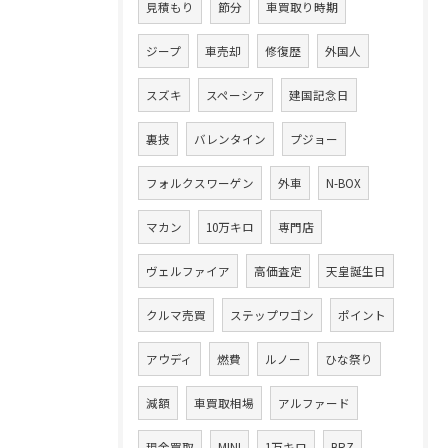
見積もり
節分
車買取り時期
ジープ
車売却
修復歴
外国人
スズキ
スペーシア
建国記念日
裏技
バレンタイン
プジョー
フォルクスワーゲン
外車
N-BOX
マカン
10万キロ
専門店
ヴェルファイア
高価査定
天皇誕生日
クルマ売買
ステップワゴン
ポイント
アウディ
燃費
ルノー
ひな祭り
減額
車買取相場
アルファード
現金買取
MINI
1万キロ
BRZ