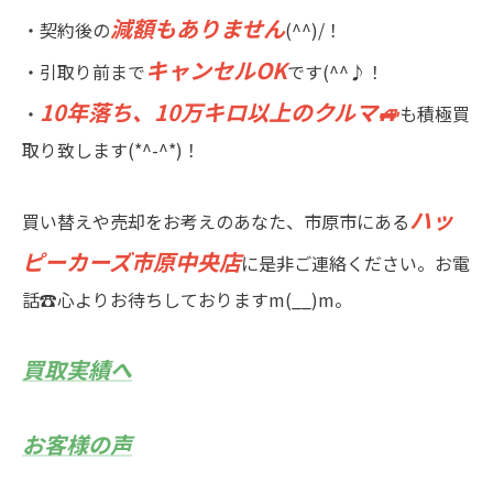
減額もありません
・契約後の
(^^)/！
キャンセルOK
・引取り前まで
です(^^♪！
10年落ち、10万キロ以上のクルマ🚙
・
も積極買
取り致します(*^-^*)！
ハッ
買い替えや売却をお考えのあなた、市原市にある
ピーカーズ市原中央店
に是非ご連絡ください。お電
話☎心よりお待ちしておりますm(__)m。
買取実績へ
お客様の声