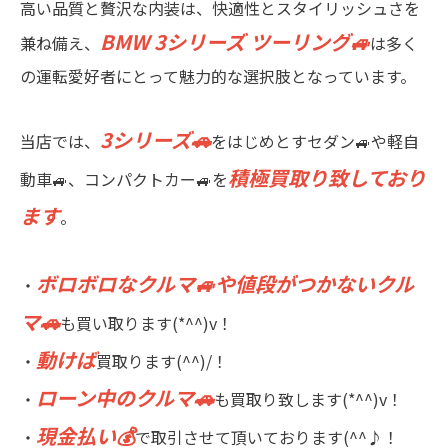
高い品質と贅沢な内装は、快適性とスタイリッシュさを
BMW 3シリーズ ツーリング🚙
兼ね備え、
は多く
の運転愛好者にとって魅力的な選択肢となっています。
3シリーズ🚗
当店では、
をはじめとすセダン🚙や軽自
積極買取り致しており
動車🚙、コンパクトカー🚙を
ます
。
ボロボロなクルマ🚙や値段がつかないクル
・
マ🚗
も買い取ります(*^^)v！
動けば
・
買取ります(^^)/！
ローン中のクルマ🚗
・
も買取り致します(*^^)v！
現金払い💰
・
で取引させて頂いております(^^♪！