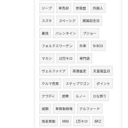
ジープ
車売却
修復歴
外国人
スズキ
スペーシア
建国記念日
裏技
バレンタイン
プジョー
フォルクスワーゲン
外車
N-BOX
マカン
10万キロ
専門店
ヴェルファイア
高価査定
天皇誕生日
クルマ売買
ステップワゴン
ポイント
アウディ
燃費
ルノー
ひな祭り
減額
車買取相場
アルファード
現金買取
MINI
1万キロ
BRZ