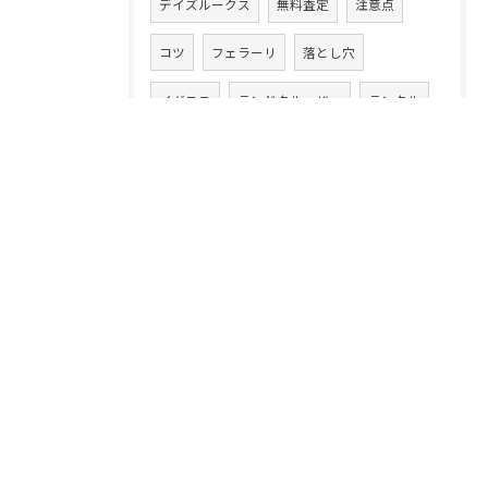
デイズルークス
無料査定
注意点
コツ
フェラーリ
落とし穴
イグニス
ランドクルーザー
ランクル
クラウン
ハッピーヵーズ市原中央店
フォレスター
フリード
中古車買取
エスティマ
キャンセル
GT-R
レガシィ
セールスマン
MAZDA3
活用術
スペーシアカスタム
ジャガー
CR-V
ガイド
ハイラックス
スピード
フィアット
エスクード
アコード
ミライ―ス
秘訣