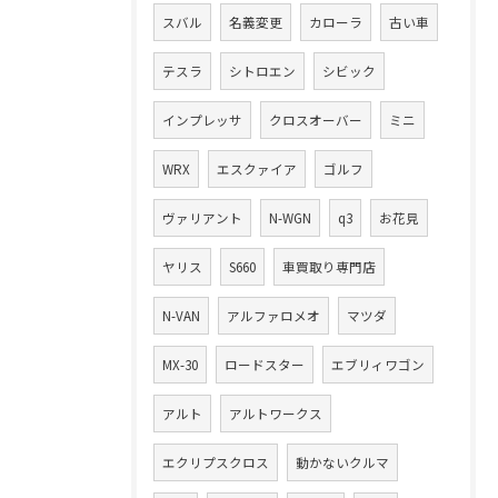
スバル
名義変更
カローラ
古い車
テスラ
シトロエン
シビック
インプレッサ
クロスオーバー
ミニ
WRX
エスクァイア
ゴルフ
ヴァリアント
N-WGN
q3
お花見
ヤリス
S660
車買取り専門店
N-VAN
アルファロメオ
マツダ
MX-30
ロードスター
エブリィワゴン
アルト
アルトワークス
エクリプスクロス
動かないクルマ