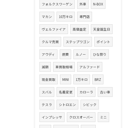
フォルクスワーゲン
外車
N-BOX
マカン
10万キロ
専門店
ヴェルファイア
高価査定
天皇誕生日
クルマ売買
ステップワゴン
ポイント
アウディ
燃費
ルノー
ひな祭り
減額
車買取相場
アルファード
現金買取
MINI
1万キロ
BRZ
スバル
名義変更
カローラ
古い車
テスラ
シトロエン
シビック
インプレッサ
クロスオーバー
ミニ