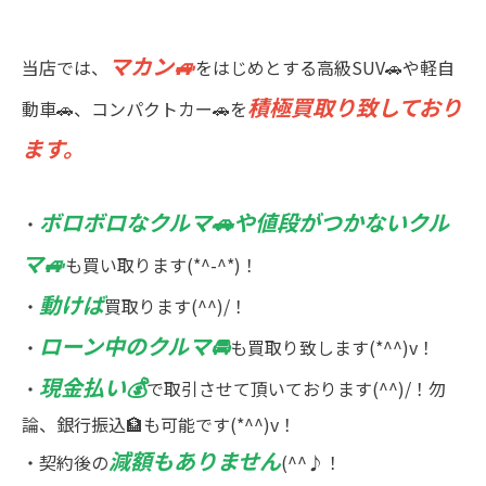
マカン🚙
当店では、
をはじめとする高級SUV🚗や軽自
積極買取り致しており
動車🚗、コンパクトカー🚗を
ます。
ボロボロなクルマ🚗や値段がつかないクル
・
マ🚙
も買い取ります(*^-^*)！
動けば
・
買取ります(^^)/！
ローン中のクルマ🚘
・
も買取り致します(*^^)v！
現金払い💰
・
で取引させて頂いております(^^)/！勿
論、銀行振込🏦も可能です(*^^)v！
減額もありません
・契約後の
(^^♪！