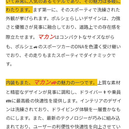
いて非常に人気のあるモデルであり、その魅力は多岐に
わたります。
まず第一に、そのスポーティで洗練された
外観が挙げられます。ポルシェらしいデザインは、力強
さと優雅さが見事に融合しており、道路上での存在感を
マカン
際立たせます。
はコンパクトなサイズながら
も、ポルシェ🚙のスポーツカーのDNAを色濃く受け継い
でおり、その走りもまたスポーティでダイナミックで
す。
マカン🚙
内装もまた、
の魅力の一つです。
上質な素材
と精密なデザインが見事に調和し、ドライバー👨や乗員
👪に最高級の快適性を提供します。インテリアのデザイ
ンは洗練されており、ドライビング体験を一層豊かなも
のにします。また、最新のテクノロジーが巧みに組み込
まれており、ユーザーの利便性や快適性を向上させてい