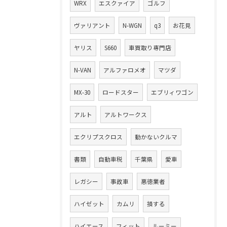
WRX
エスクァイア
ゴルフ
ヴァリアント
N-WGN
q3
お花見
ヤリス
S660
車買取り専門店
N-VAN
アルファロメオ
マツダ
MX-30
ロードスター
エブリィワゴン
アルト
アルトワークス
エクリプスクロス
動かないクルマ
書類
自動車税
千葉県
愛車
レガシー
事故車
悪徳業者
ハイゼット
カムリ
損する
ハイエース
フィット
ルーミー