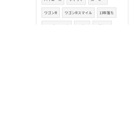
ワゴンR
ワゴンRスマイル
13年落ち
ハイブリッド車
ラパン
20万キロ
クルマ乗換え
CLAクラス
86
アテンザワゴン
ムーヴ
高額買取り
XV
ムーヴカスタム
タント
スイフト
中古車買取業
デイズルークス
無料査定
注意点
コツ
フェラーリ
落とし穴
イグニス
ランドクルーザー
ランクル
クラウン
ハッピーヵーズ市原中央店