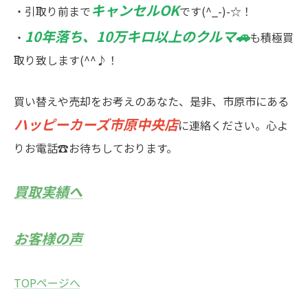
キャンセルOK
・引取り前まで
です(^_-)-☆！
10年落ち、10万キロ以上のクルマ🚗
・
も積極買
取り致します(^^♪！
買い替えや売却をお考えのあなた、是非、市原市にある
ハッピーカーズ市原中央店
に連絡ください。心よ
りお電話☎お待ちしております。
買取実績へ
お客様の声
TOPページへ