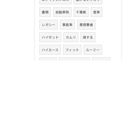
書類
自動車税
千葉県
愛車
レガシー
事故車
悪徳業者
ハイゼット
カムリ
損する
ハイエース
フィット
ルーミー
ワゴンR
ワゴンRスマイル
13年落ち
ハイブリッド車
ラパン
20万キロ
クルマ乗換え
CLAクラス
86
アテンザワゴン
ムーヴ
高額買取り
XV
ムーヴカスタム
タント
スイフト
中古車買取業