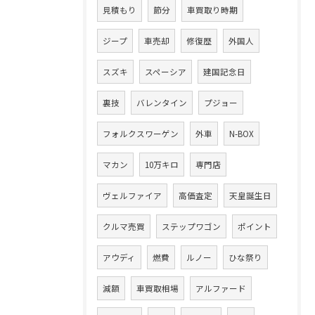
見積もり
節分
車買取り時期
ジープ
車売却
修復歴
外国人
スズキ
スペーシア
建国記念日
裏技
バレンタイン
プジョー
フォルクスワーゲン
外車
N-BOX
マカン
10万キロ
専門店
ヴェルファイア
高価査定
天皇誕生日
クルマ売買
ステップワゴン
ポイント
アウディ
燃費
ルノー
ひな祭り
減額
車買取相場
アルファード