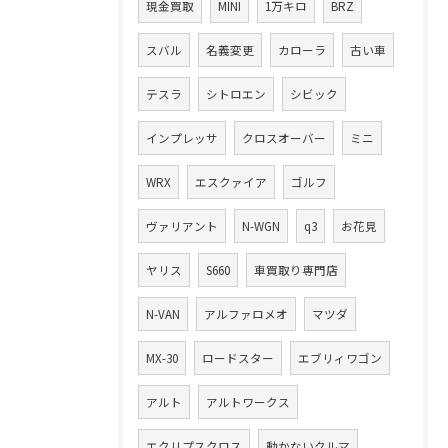
現金買取
MINI
1万キロ
BRZ
スバル
名義変更
カローラ
古い車
テスラ
シトロエン
シビック
インプレッサ
クロスオーバー
ミニ
WRX
エスクァイア
ゴルフ
ヴァリアント
N-WGN
q3
お花見
ヤリス
S660
車買取り専門店
N-VAN
アルファロメオ
マツダ
MX-30
ロードスター
エブリィワゴン
アルト
アルトワークス
エクリプスクロス
動かないクルマ