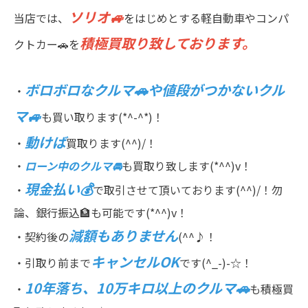
ソリオ🚙
当店では、
をはじめとする軽自動車やコンパ
積極買取り致しております。
クトカー🚗を
ボロボロなクルマ🚗や値段がつかないクル
・
マ🚙
も買い取ります(*^-^*)！
動けば
・
買取ります(^^)/！
・
ローン中のクルマ🚘
も買取り致します(*^^)v！
現金払い💰
・
で取引させて頂いております(^^)/！勿
論、銀行振込🏦も可能です(*^^)v！
減額もありません
・契約後の
(^^♪！
キャンセルOK
・引取り前まで
です(^_-)-☆！
10年落ち、10万キロ以上のクルマ🚗
・
も積極買