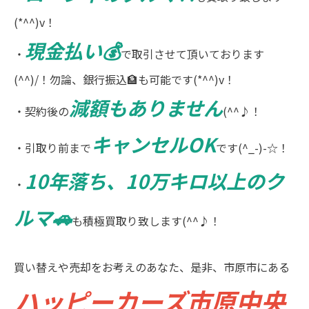
(*^^)v！
現金払い💰
・
で取引させて頂いております
(^^)/！勿論、銀行振込🏦も可能です(*^^)v！
減額もありません
・契約後の
(^^♪！
キャンセルOK
・引取り前まで
です(^_-)-☆！
10年落ち、10万キロ以上のク
・
ルマ🚗
も積極買取り致します(^^♪！
買い替えや売却をお考えのあなた、是非、市原市にある
ハッピーカーズ市原中央