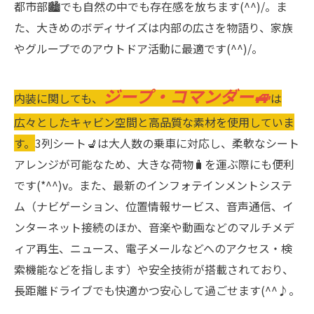
都市部🏙でも自然の中でも存在感を放ちます(^^)/。ま
た、大きめのボディサイズは内部の広さを物語り、家族
やグループでのアウトドア活動に最適です(^^)/。
ジープ・コマンダー🚙
内装に関しても、
は
広々としたキャビン空間と高品質な素材を使用していま
す。
3列シート💺は大人数の乗車に対応し、柔軟なシート
アレンジが可能なため、大きな荷物🧳を運ぶ際にも便利
です(*^^)v。また、最新のインフォテインメントシステ
ム（ナビゲーション、位置情報サービス、音声通信、イ
ンターネット接続のほか、音楽や動画などのマルチメデ
ィア再生、ニュース、電子メールなどへのアクセス・検
索機能などを指します）や安全技術が搭載されており、
長距離ドライブでも快適かつ安心して過ごせます(^^♪。