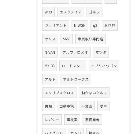
WRX
エスクァイア
ゴルフ
ヴァリアント
N-WGN
q3
お花見
ヤリス
S660
車買取り専門店
N-VAN
アルファロメオ
マツダ
MX-30
ロードスター
エブリィワゴン
アルト
アルトワークス
エクリプスクロス
動かないクルマ
書類
自動車税
千葉県
愛車
レガシー
事故車
悪徳業者
ハイゼット
カムリ
損する