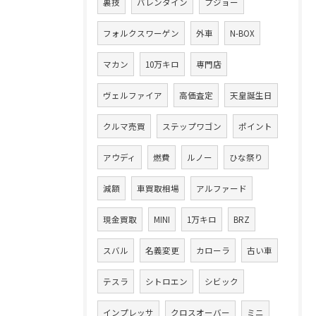
裏技
バレンタイン
プジョー
フォルクスワーゲン
外車
N-BOX
マカン
10万キロ
専門店
ヴェルファイア
高価査定
天皇誕生日
クルマ売買
ステップワゴン
ポイント
アウディ
燃費
ルノー
ひな祭り
減額
車買取相場
アルファード
現金買取
MINI
1万キロ
BRZ
スバル
名義変更
カローラ
古い車
テスラ
シトロエン
シビック
インプレッサ
クロスオーバー
ミニ