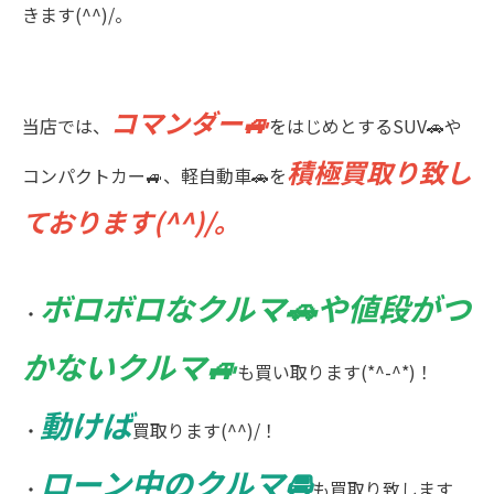
きます(^^)/。
コマンダー🚙
当店では、
をはじめとするSUV🚗や
積極買取り致し
コンパクトカー🚙、軽自動車🚗を
ております(^^)/。
ボロボロなクルマ🚗や値段がつ
・
かないクルマ🚙
も買い取ります(*^-^*)！
動けば
・
買取ります(^^)/！
ローン中のクルマ🚘
・
も買取り致します