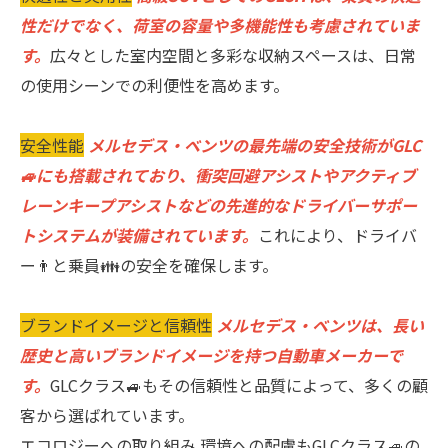
性だけでなく、荷室の容量や多機能性も考慮されていま
す。
広々とした室内空間と多彩な収納スペースは、日常
の使用シーンでの利便性を高めます。
安全性能
メルセデス・ベンツの最先端の安全技術がGLC
🚙にも搭載されており、衝突回避アシストやアクティブ
レーンキープアシストなどの先進的なドライバーサポー
トシステムが装備されています。
これにより、ドライバ
ー👨と乗員👪の安全を確保します。
ブランドイメージと信頼性
メルセデス・ベンツは、長い
歴史と高いブランドイメージを持つ自動車メーカーで
す。
GLCクラス🚙もその信頼性と品質によって、多くの顧
客から選ばれています。
エコロジーへの取り組み 環境への配慮もGLCクラス🚙の