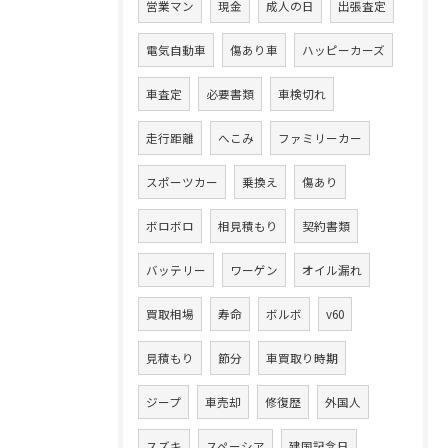
営業マン
現金
成人の日
出張査定
電気自動車
傷あり車
ハッピーカーズ
車査定
必要書類
車検切れ
走行距離
へこみ
ファミリーカー
スポーツカー
乗換え
傷あり
ボロボロ
相見積もり
契約書類
バッテリー
ワーゲン
オイル漏れ
買取相場
寿命
ボルボ
v60
見積もり
節分
車買取り時期
ジープ
車売却
修復歴
外国人
スズキ
スペーシア
建国記念日