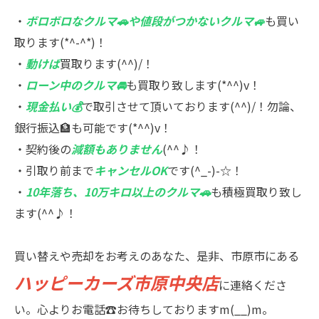
・
ボロボロなクルマ🚗や値段がつかないクルマ🚙
も買い
取ります(*^-^*)！
・
動けば
買取ります(^^)/！
・
ローン中のクルマ🚘
も買取り致します(*^^)v！
・
現金払い💰
で取引させて頂いております(^^)/！勿論、
銀行振込🏦も可能です(*^^)v！
・契約後の
減額もありません
(^^♪！
・引取り前まで
キャンセルOK
です(^_-)-☆！
・
10年落ち、10万キロ以上のクルマ🚗
も積極買取り致し
ます(^^♪！
買い替えや売却をお考えのあなた、是非、市原市にある
ハッピーカーズ市原中央店
に連絡くださ
い。心よりお電話☎お待ちしておりますm(__)m。