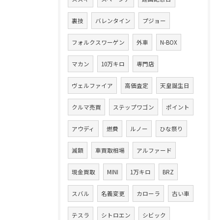
裏技
バレンタイン
プジョー
フォルクスワーゲン
外車
N-BOX
マカン
10万キロ
専門店
ヴェルファイア
高価査定
天皇誕生日
クルマ売買
ステップワゴン
ポイント
アウディ
燃費
ルノー
ひな祭り
減額
車買取相場
アルファード
現金買取
MINI
1万キロ
BRZ
スバル
名義変更
カローラ
古い車
テスラ
シトロエン
シビック