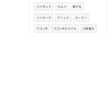
ハイゼット
カムリ
損する
ハイエース
フィット
ルーミー
ワゴンR
ワゴンRスマイル
13年落ち
ハイブリッド車
ラパン
20万キロ
クルマ乗換え
CLAクラス
86
アテンザワゴン
ムーヴ
高額買取り
XV
ムーヴカスタム
タント
スイフト
中古車買取業
デイズルークス
無料査定
注意点
コツ
フェラーリ
落とし穴