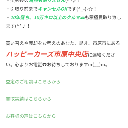
・契約後の
減額もありません
(^^♪！
・引取り前まで
キャンセルOK
です(^_-)-☆！
・
10年落ち、10万キロ以上のクルマ🚗
も積極買取り致し
ます(^^♪！
買い替えや売却をお考えのあなた、是非、市原市にある
ハッピーカーズ市原中央店
に連絡くださ
い。心よりお電話☎お待ちしておりますm(__)m。
査定のご相談はこちらから
買取実績はこちらから
お客様の声はこちらから