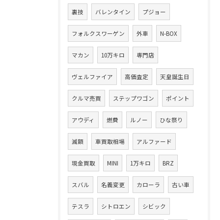
裏技
バレンタイン
プジョー
フォルクスワーゲン
外車
N-BOX
マカン
10万キロ
専門店
ヴェルファイア
高価査定
天皇誕生日
クルマ売買
ステップワゴン
ポイント
アウディ
燃費
ルノー
ひな祭り
減額
車買取相場
アルファード
現金買取
MINI
1万キロ
BRZ
スバル
名義変更
カローラ
古い車
テスラ
シトロエン
シビック