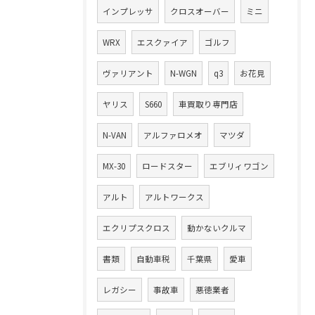
インプレッサ
クロスオーバー
ミニ
WRX
エスクァイア
ゴルフ
ヴァリアント
N-WGN
q3
お花見
ヤリス
S660
車買取り専門店
N-VAN
アルファロメオ
マツダ
MX-30
ロードスター
エブリィワゴン
アルト
アルトワークス
エクリプスクロス
動かないクルマ
書類
自動車税
千葉県
愛車
レガシー
事故車
悪徳業者