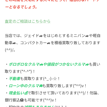
ーとなるでしょう。
査定のご相談はこちらから
当店では、ジェイド🚙をはじめとするミニバン🚙や軽自
動車🚙、コンパクトカー🚙を積極買取り致しております
(^^)/。
・
ボロボロなクルマ🚗や値段がつかないクルマ🚙
も買い
取ります(*^-^*)！
・
不動車
も買取ります(^_-)-☆！
・
ローン中のクルマ🚘
も買取り致します(*^^)v！
・
現金払い💰
で取引させて頂いております(^^)/！勿論、
銀行振込🏦も可能です(*^^)v！