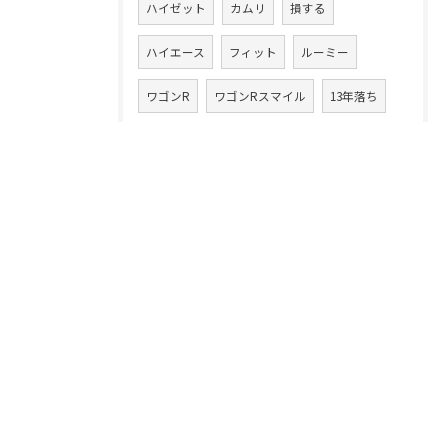
ハイゼット
カムリ
損する
ハイエース
フィット
ルーミー
ワゴンR
ワゴンRスマイル
13年落ち
ハイブリッド車
ラパン
20万キロ
クルマ乗換え
CLAクラス
86
アテンザワゴン
ムーヴ
高額買取り
XV
ムーヴカスタム
タント
スイフト
中古車買取業
デイズルークス
無料査定
注意点
コツ
フェラーリ
落とし穴