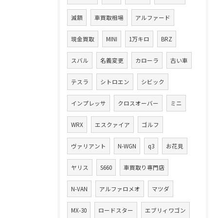
減額
車買取相場
アルファード
現金買取
MINI
1万キロ
BRZ
スバル
名義変更
カローラ
古い車
テスラ
シトロエン
シビック
インプレッサ
クロスオーバー
ミニ
WRX
エスクァイア
ゴルフ
ヴァリアント
N-WGN
q3
お花見
ヤリス
S660
車買取り専門店
N-VAN
アルファロメオ
マツダ
MX-30
ロードスター
エブリィワゴン