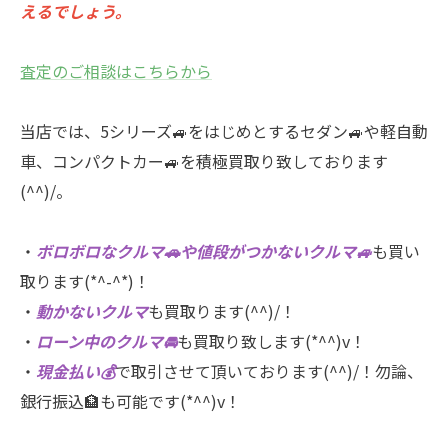
えるでしょう。
査定のご相談はこちらから
当店では、5シリーズ🚙をはじめとするセダン🚙や軽自動
車、コンパクトカー🚙を積極買取り致しております
(^^)/。
・
ボロボロなクルマ🚗や値段がつかないクルマ🚙
も買い
取ります(*^-^*)！
・
動かないクルマ
も買取ります(^^)/！
・
ローン中のクルマ🚘
も買取り致します(*^^)v！
・
現金払い💰
で取引させて頂いております(^^)/！勿論、
銀行振込🏦も可能です(*^^)v！