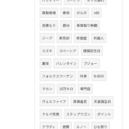
バッテリー
ワーゲン
オイル漏れ
買取相場
寿命
ボルボ
v60
見積もり
節分
車買取り時期
ジープ
車売却
修復歴
外国人
スズキ
スペーシア
建国記念日
裏技
バレンタイン
プジョー
フォルクスワーゲン
外車
N-BOX
マカン
10万キロ
専門店
ヴェルファイア
高価査定
天皇誕生日
クルマ売買
ステップワゴン
ポイント
アウディ
燃費
ルノー
ひな祭り