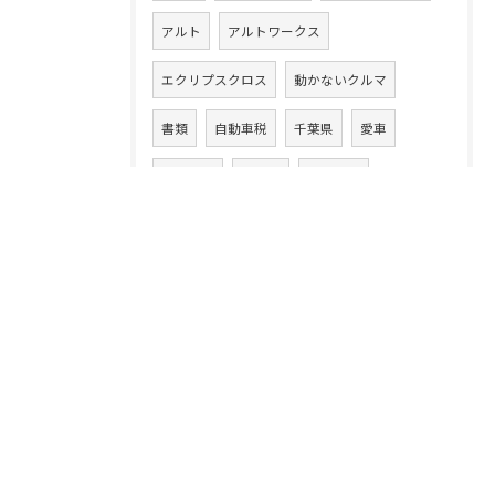
アルト
アルトワークス
エクリプスクロス
動かないクルマ
書類
自動車税
千葉県
愛車
レガシー
事故車
悪徳業者
ハイゼット
カムリ
損する
ハイエース
フィット
ルーミー
ワゴンR
ワゴンRスマイル
13年落ち
ハイブリッド車
ラパン
20万キロ
クルマ乗換え
CLAクラス
86
アテンザワゴン
ムーヴ
高額買取り