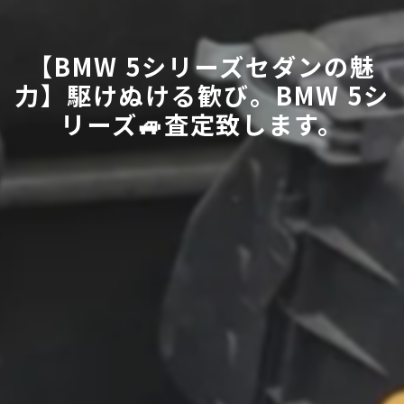
【BMW 5シリーズセダンの魅
力】駆けぬける歓び。BMW 5シ
リーズ🚙査定致します。