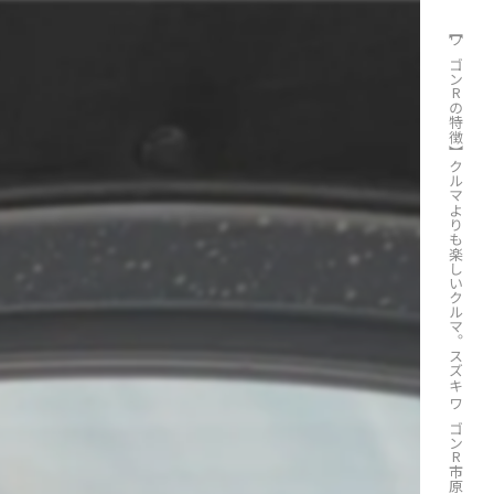
【ワゴンRの特徴】クルマよりも楽しいクルマ。スズキ ワゴンR市原市で査定承ります。