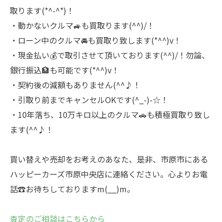
取ります(*^-^*)！
・動かないクルマ🚙も買取ります(^^)/！
・ローン中のクルマ🚘も買取り致します(*^^)v！
・現金払い💰で取引させて頂いております(^^)/！勿論、
銀行振込🏦も可能です(*^^)v！
・契約後の減額もありません(^^♪！
・引取り前までキャンセルOKです(^_-)-☆！
・10年落ち、10万キロ以上のクルマ🚗も積極買取り致し
ます(^^♪！
買い替えや売却をお考えのあなた、是非、市原市にある
ハッピーカーズ市原中央店に連絡ください。心よりお電
話☎お待ちしておりますm(__)m。
査定のご相談はこちらから