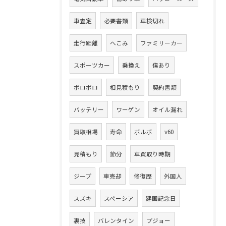
車査定
必要書類
車検切れ
走行距離
へこみ
ファミリーカー
スポーツカー
乗換え
傷あり
ボロボロ
相見積もり
契約書類
バッテリー
ワーゲン
オイル漏れ
買取相場
寿命
ボルボ
v60
見積もり
節分
車買取り時期
ジープ
車売却
修復歴
外国人
スズキ
スペーシア
建国記念日
裏技
バレンタイン
プジョー