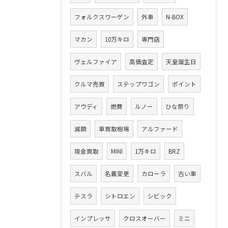
フォルクスワーゲン
外車
N-BOX
マカン
10万キロ
専門店
ヴェルファイア
高価査定
天皇誕生日
クルマ売買
ステップワゴン
ポイント
アウディ
燃費
ルノー
ひな祭り
減額
車買取相場
アルファード
現金買取
MINI
1万キロ
BRZ
スバル
名義変更
カローラ
古い車
テスラ
シトロエン
シビック
インプレッサ
クロスオーバー
ミニ