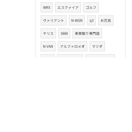
WRX
エスクァイア
ゴルフ
ヴァリアント
N-WGN
q3
お花見
ヤリス
S660
車買取り専門店
N-VAN
アルファロメオ
マツダ
MX-30
ロードスター
エブリィワゴン
アルト
アルトワークス
エクリプスクロス
動かないクルマ
書類
自動車税
千葉県
愛車
レガシー
事故車
悪徳業者
ハイゼット
カムリ
損する