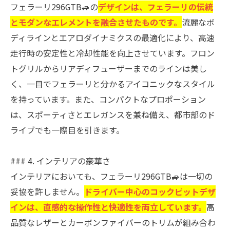
フェラーリ296GTB🚙の
デザインは、フェラーリの伝統
とモダンなエレメントを融合させたものです。
流麗なボ
ディラインとエアロダイナミクスの最適化により、高速
走行時の安定性と冷却性能を向上させています。フロン
トグリルからリアディフューザーまでのラインは美し
く、一目でフェラーリと分かるアイコニックなスタイル
を持っています。また、コンパクトなプロポーション
は、スポーティさとエレガンスを兼ね備え、都市部のド
ライブでも一際目を引きます。
### 4. インテリアの豪華さ
インテリアにおいても、フェラーリ296GTB🚙は一切の
妥協を許しません。
ドライバー中心のコックピットデザ
インは、直感的な操作性と快適性を両立しています。
高
品質なレザーとカーボンファイバーのトリムが組み合わ