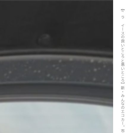
【ミラ イースの良いところと悪いところ】新・みんなのエコカー。市原市で買取ります。