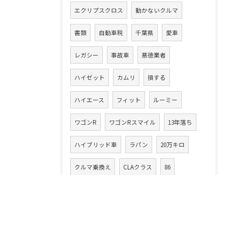
エクリプスクロス
動かないクルマ
書類
自動車税
千葉県
愛車
レガシー
事故車
悪徳業者
ハイゼット
カムリ
損する
ハイエース
フィット
ルーミー
ワゴンR
ワゴンRスマイル
13年落ち
ハイブリッド車
ラパン
20万キロ
クルマ乗換え
CLAクラス
86
アテンザワゴン
ムーヴ
高額買取り
XV
ムーヴカスタム
タント