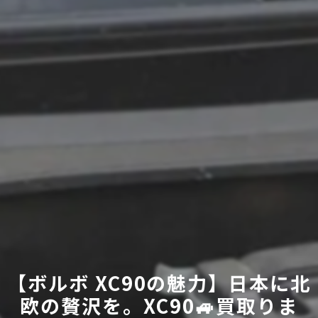
【ボルボ XC90の魅力】日本に北
欧の贅沢を。XC90🚙買取りま