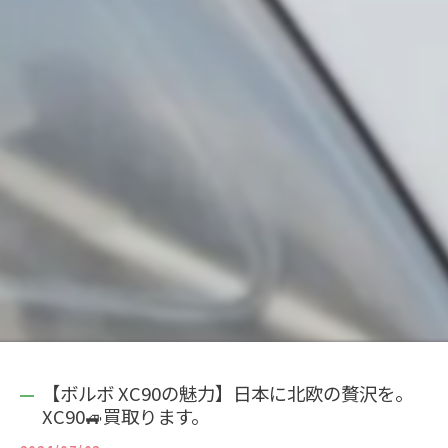
【ボルボ XC90の魅力】日本に北欧の贅沢を。
XC90🚙買取ります。