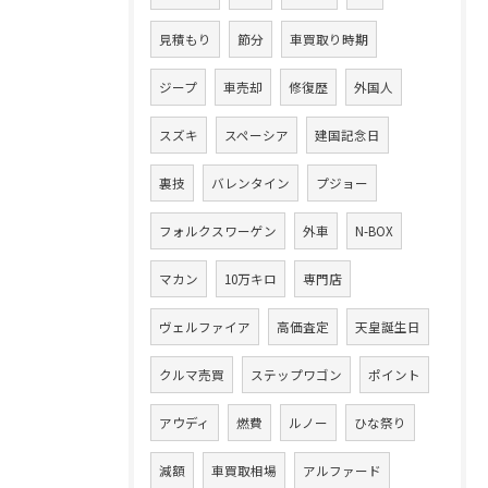
見積もり
節分
車買取り時期
ジープ
車売却
修復歴
外国人
スズキ
スペーシア
建国記念日
裏技
バレンタイン
プジョー
フォルクスワーゲン
外車
N-BOX
マカン
10万キロ
専門店
ヴェルファイア
高価査定
天皇誕生日
クルマ売買
ステップワゴン
ポイント
アウディ
燃費
ルノー
ひな祭り
減額
車買取相場
アルファード