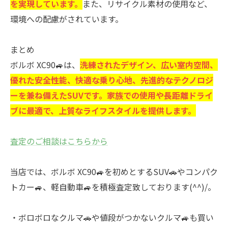
を実現しています。
また、リサイクル素材の使用など、
環境への配慮がされています。
まとめ
ボルボ XC90🚙は、
洗練されたデザイン、広い室内空間、
優れた安全性能、快適な乗り心地、先進的なテクノロジ
ーを兼ね備えたSUVです。家族での使用や長距離ドライ
ブに最適で、上質なライフスタイルを提供します。
査定のご相談はこちらから
当店では、ボルボ XC90🚙を初めとするSUV🚗やコンパク
トカー🚙、軽自動車🚙を積極査定致しております(^^)/。
・ボロボロなクルマ🚗や値段がつかないクルマ🚙も買い