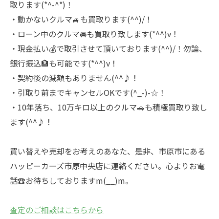
取ります(*^-^*)！
・動かないクルマ🚙も買取ります(^^)/！
・ローン中のクルマ🚘も買取り致します(*^^)v！
・現金払い💰で取引させて頂いております(^^)/！勿論、
銀行振込🏦も可能です(*^^)v！
・契約後の減額もありません(^^♪！
・引取り前までキャンセルOKです(^_-)-☆！
・10年落ち、10万キロ以上のクルマ🚗も積極買取り致し
ます(^^♪！
買い替えや売却をお考えのあなた、是非、市原市にある
ハッピーカーズ市原中央店に連絡ください。心よりお電
話☎お待ちしておりますm(__)m。
査定のご相談はこちらから