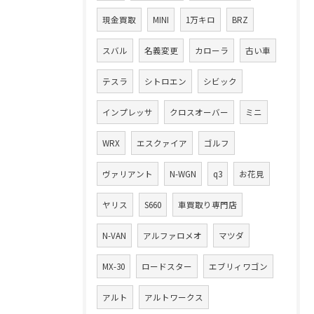
現金買取
MINI
1万キロ
BRZ
スバル
名義変更
カローラ
古い車
テスラ
シトロエン
シビック
インプレッサ
クロスオーバー
ミニ
WRX
エスクァイア
ゴルフ
ヴァリアント
N-WGN
q3
お花見
ヤリス
S660
車買取り専門店
N-VAN
アルファロメオ
マツダ
MX-30
ロードスター
エブリィワゴン
アルト
アルトワークス