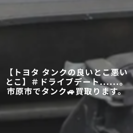
【トヨタ タンクの良いとこ悪い
とこ】＃ドライブデート......。
市原市でタンク🚙買取ります。