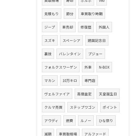
買取相場
寿命
ボルボ
v60
見積もり
節分
車買取り時期
ジープ
車売却
修復歴
外国人
スズキ
スペーシア
建国記念日
裏技
バレンタイン
プジョー
フォルクスワーゲン
外車
N-BOX
マカン
10万キロ
専門店
ヴェルファイア
高価査定
天皇誕生日
クルマ売買
ステップワゴン
ポイント
アウディ
燃費
ルノー
ひな祭り
減額
車買取相場
アルファード