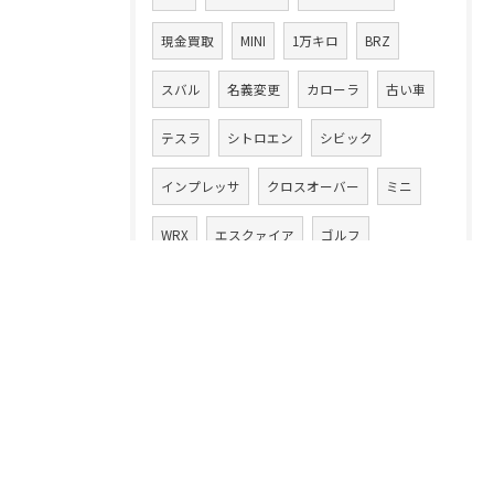
現金買取
MINI
1万キロ
BRZ
スバル
名義変更
カローラ
古い車
テスラ
シトロエン
シビック
インプレッサ
クロスオーバー
ミニ
WRX
エスクァイア
ゴルフ
ヴァリアント
N-WGN
q3
お花見
ヤリス
S660
車買取り専門店
N-VAN
アルファロメオ
マツダ
MX-30
ロードスター
エブリィワゴン
アルト
アルトワークス