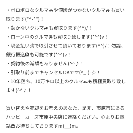
・ボロボロなクルマ🚗や値段がつかないクルマ🚙も買い
取ります(*^-^*)！
・動かないクルマ🚙も買取ります(^^)/！
・ローン中のクルマ🚘も買取り致します(*^^)v！
・現金払い💰で取引させて頂いております(^^)/！勿論、
銀行振込🏦も可能です(*^^)v！
・契約後の減額もありません(^^♪！
・引取り前までキャンセルOKです(^_-)-☆！
・10年落ち、10万キロ以上のクルマ🚗も積極買取り致し
ます(^^♪！
買い替えや売却をお考えのあなた、是非、市原市にある
ハッピーカーズ市原中央店に連絡ください。心よりお電
話☎お待ちしておりますm(__)m。