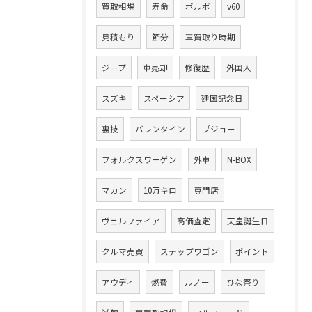
買取相場
寿命
ボルボ
v60
見積もり
節分
車買取り時期
ジープ
車売却
修復歴
外国人
スズキ
スペーシア
建国記念日
裏技
バレンタイン
プジョー
フォルクスワーゲン
外車
N-BOX
マカン
10万キロ
専門店
ヴェルファイア
高価査定
天皇誕生日
クルマ売買
ステップワゴン
ポイント
アウディ
燃費
ルノー
ひな祭り