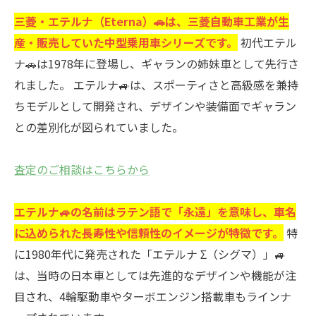
三菱・エテルナ（Eterna）🚗は、三菱自動車工業が生
産・販売していた中型乗用車シリーズです。
初代エテル
ナ🚗は1978年に登場し、ギャランの姉妹車として先行さ
れました。 エテルナ🚙は、スポーティさと高級感を兼持
ちモデルとして開発され、デザインや装備面でギャラン
との差別化が図られていました。
査定のご相談はこちらから
エテルナ🚙の名前はラテン語で「永遠」を意味し、車名
に込められた長寿性や信頼性のイメージが特徴です。
特
に1980年代に発売された「エテルナ Σ（シグマ）」🚙
は、当時の日本車としては先進的なデザインや機能が注
目され、4輪駆動車やターボエンジン搭載車もラインナ