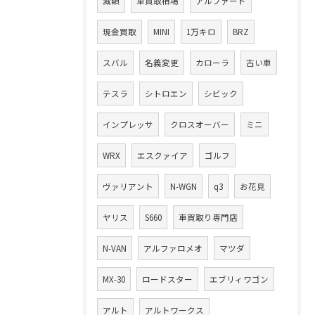
減額
車買取相場
アルファード
現金買取
MINI
1万キロ
BRZ
スバル
名義変更
カローラ
古い車
テスラ
シトロエン
シビック
インプレッサ
クロスオーバー
ミニ
WRX
エスクァイア
ゴルフ
ヴァリアント
N-WGN
q3
お花見
ヤリス
S660
車買取り専門店
N-VAN
アルファロメオ
マツダ
MX-30
ロードスター
エブリィワゴン
アルト
アルトワークス