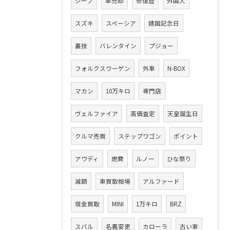
ジープ
車売却
修復歴
外国人
スズキ
スペーシア
建国記念日
裏技
バレンタイン
プジョー
フォルクスワーゲン
外車
N-BOX
マカン
10万キロ
専門店
ヴェルファイア
高価査定
天皇誕生日
クルマ売買
ステップワゴン
ポイント
アウディ
燃費
ルノー
ひな祭り
減額
車買取相場
アルファード
現金買取
MINI
1万キロ
BRZ
スバル
名義変更
カローラ
古い車