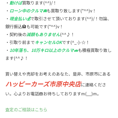
・
動けば
買取ります(^^)/！
・
ローン中のクルマ🚘
も買取り致します(*^^)v！
・
現金払い💰
で取引させて頂いております(^^)/！勿論、
銀行振込🏦も可能です(*^^)v！
・契約後の
減額もありません
(^^♪！
・引取り前まで
キャンセルOK
です(^_-)-☆！
・
10年落ち、10万キロ以上のクルマ🚗
も積極買取り致し
ます(^^♪！
買い替えや売却をお考えのあなた、是非、市原市にある
ハッピーカーズ市原中央店
に連絡くださ
い。心よりお電話☎お待ちしておりますm(__)m。
査定のご相談はこちら