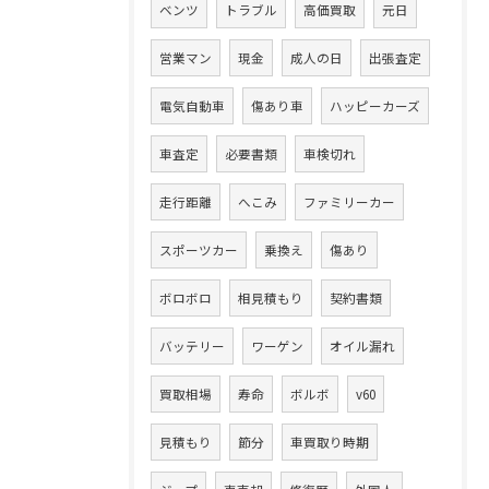
ベンツ
トラブル
高価買取
元日
営業マン
現金
成人の日
出張査定
電気自動車
傷あり車
ハッピーカーズ
車査定
必要書類
車検切れ
走行距離
へこみ
ファミリーカー
スポーツカー
乗換え
傷あり
ボロボロ
相見積もり
契約書類
バッテリー
ワーゲン
オイル漏れ
買取相場
寿命
ボルボ
v60
見積もり
節分
車買取り時期