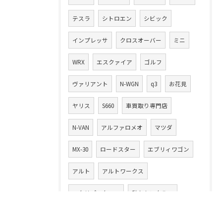
テスラ
シトロエン
シビック
インプレッサ
クロスオーバー
ミニ
WRX
エスクァイア
ゴルフ
ヴァリアント
N-WGN
q3
お花見
ヤリス
S660
車買取り専門店
N-VAN
アルファロメオ
マツダ
MX-30
ロードスター
エブリィワゴン
アルト
アルトワークス
エクリプスクロス
動かないクルマ
書類
自動車税
千葉県
愛車