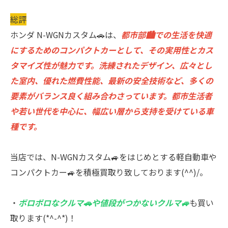
総評
ホンダ N-WGNカスタム🚗は、
都市部🏙での生活を快適
にするためのコンパクトカーとして、その実用性とカス
タマイズ性が魅力です。洗練されたデザイン、広々とし
た室内、優れた燃費性能、最新の安全技術など、多くの
要素がバランス良く組み合わさっています。都市生活者
や若い世代を中心に、幅広い層から支持を受けている車
種です。
当店では、N-WGNカスタム🚙をはじめとする軽自動車や
コンパクトカー🚙を積極買取り致しております(^^)/。
・
ボロボロなクルマ🚗や値段がつかないクルマ🚙
も買い
取ります(*^-^*)！