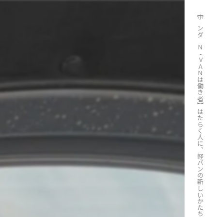
【ホンダ N-VANは働き者】はたらく人に、軽バンの新しいかたち。ホンダ N-VAN🚙市原市で買取ります。