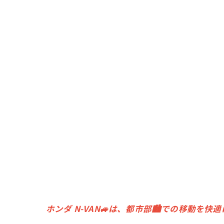
ホンダ N-VAN🚙は、都市部🏙での移動