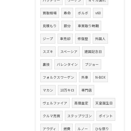
バッテリー
ワーゲン
オイル漏れ
買取相場
寿命
ボルボ
v60
見積もり
節分
車買取り時期
ジープ
車売却
修復歴
外国人
スズキ
スペーシア
建国記念日
裏技
バレンタイン
プジョー
フォルクスワーゲン
外車
N-BOX
マカン
10万キロ
専門店
ヴェルファイア
高価査定
天皇誕生日
クルマ売買
ステップワゴン
ポイント
アウディ
燃費
ルノー
ひな祭り