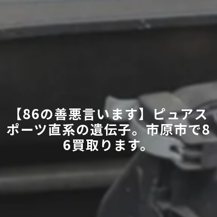
【86の善悪言います】ピュアス
ポーツ直系の遺伝子。市原市で8
6買取ります。