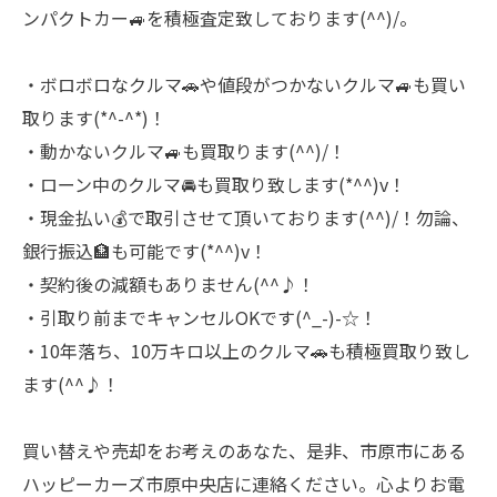
ンパクトカー🚙を積極査定致しております(^^)/。
・ボロボロなクルマ🚗や値段がつかないクルマ🚙も買い
取ります(*^-^*)！
・動かないクルマ🚙も買取ります(^^)/！
・ローン中のクルマ🚘も買取り致します(*^^)v！
・現金払い💰で取引させて頂いております(^^)/！勿論、
銀行振込🏦も可能です(*^^)v！
・契約後の減額もありません(^^♪！
・引取り前までキャンセルOKです(^_-)-☆！
・10年落ち、10万キロ以上のクルマ🚗も積極買取り致し
ます(^^♪！
買い替えや売却をお考えのあなた、是非、市原市にある
ハッピーカーズ市原中央店に連絡ください。心よりお電