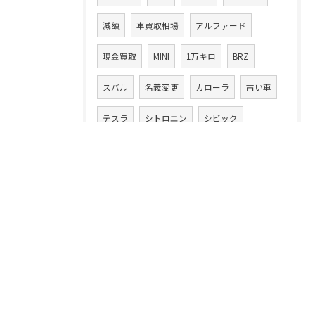
減額
車買取相場
アルファード
現金買取
MINI
1万キロ
BRZ
スバル
名義変更
カローラ
古い車
テスラ
シトロエン
シビック
インプレッサ
クロスオーバー
ミニ
WRX
エスクァイア
ゴルフ
ヴァリアント
N-WGN
q3
お花見
ヤリス
S660
車買取り専門店
N-VAN
アルファロメオ
マツダ
MX-30
ロードスター
エブリィワゴン